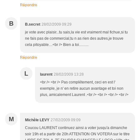
Répondre
B
B.secret
28/02/2009 09:29
je vote avec plaisir...tu sais,la vie est vraiment mal fichue,si tu
ne fais pas de commercial,tu n as rien des autres,je trouve
cela pitoyable....<br /> Bien a toi..........
Répondre
L
laurent
28/02/2009 13:28
<br /> <br /> Pas complétement, ceci en est l'
exemple, je n' en retire aucun avantage et toi non
plus, amicalement Laurent .<br /> <br /> <br /> <br />
M
Michèle LEVY
27/02/2009 09:09
Coucou LAURENT continuez ainsi a voter jusqu'a dimanche
soir 19h et a partir de 20h ATTENTION ON VOTERA sur le titre