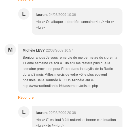
L
laurent
24/03/2009 10:36
<br /> On attaque la derniére semaine <br /> <br />
<br />
M
Michèle LEVY
22/03/2009 10:57
Bonjour a tous Je vous remercie de me permettre de clore ma
11 eme semaine ce soir a 19h et il me restera plus que la
semaine prochaine pour Entrer dans la playlist de la Radio
durant 3 mois Milles mercis de votre +5 le plus souvent
possible Belle Journée à TOUS Michèle <br />
http://www.radioatlantis.fr/classement/artistes.php
Répondre
L
laurent
22/03/2009 20:38
<br /> C' est tout à fait naturel et bonne continuation .
<br /> <br /> <br />