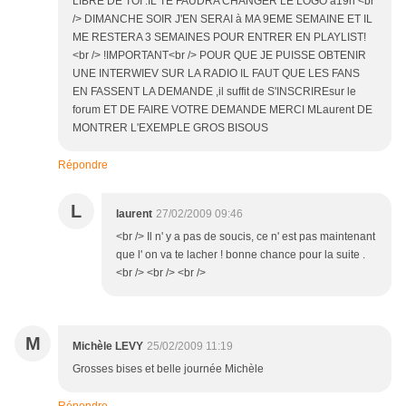
LIBRE DE TOI .IL TE FAUDRA CHANGER LE LOGO a19h <br
/> DIMANCHE SOIR J'EN SERAI à MA 9EME SEMAINE ET IL
ME RESTERA 3 SEMAINES POUR ENTRER EN PLAYLIST!
<br /> !IMPORTANT<br /> POUR QUE JE PUISSE OBTENIR
UNE INTERWIEV SUR LA RADIO IL FAUT QUE LES FANS
EN FASSENT LA DEMANDE ,il suffit de S'INSCRIREsur le
forum ET DE FAIRE VOTRE DEMANDE MERCI MLaurent DE
MONTRER L'EXEMPLE GROS BISOUS
Répondre
L
laurent
27/02/2009 09:46
<br /> Il n' y a pas de soucis, ce n' est pas maintenant
que l' on va te lacher ! bonne chance pour la suite .
<br /> <br /> <br />
M
Michèle LEVY
25/02/2009 11:19
Grosses bises et belle journée Michèle