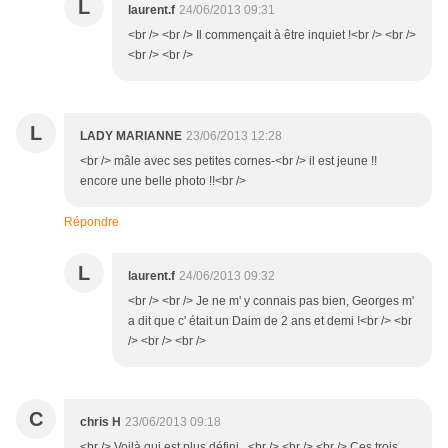
L
laurent.f
24/06/2013 09:31
<br /> <br /> Il commençait à être inquiet !<br /> <br />
<br /> <br />
L
LADY MARIANNE
23/06/2013 12:28
<br /> mâle avec ses petites cornes-<br /> il est jeune !!
encore une belle photo !!<br />
Répondre
L
laurent.f
24/06/2013 09:32
<br /> <br /> Je ne m' y connais pas bien, Georges m'
a dit que c' était un Daim de 2 ans et demi !<br /> <br
/> <br /> <br />
C
chris H
23/06/2013 09:18
<br /> Voilà qui est plus défini...<br /> <br /> <br /> Ces trois