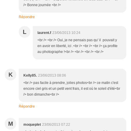
/> Bonne journée <br />
Répondre
L
laurent.f
23/06/2013 10:24
<br /> <br /> Oui, je ne pensais pas qu' il pouvait y
en avoir en liberté, ici .<br /> <br /> <br /> ça profite
au photographe !<br /> <br /> <br /> <br />
K
Kelly85.
23/06/2013 08:06
<br /> pas facile à prendre, jolies photos<br /> ce matin c'est
encore ciel gris et un petit vent frais, il est où le soleil d'été<br
/> bon dimanche<br />
Répondre
M
moqueplet
23/06/2013 07:22