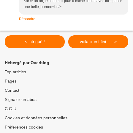
<br /> oh oh, le coquin, il joue à cache cache avec toi....passe
une belle journée<br />
Répondre
< intrigué !
voila c' est fini . . . >
Hébergé par Overblog
Top articles
Pages
Contact
Signaler un abus
C.G.U.
Cookies et données personnelles
Préférences cookies