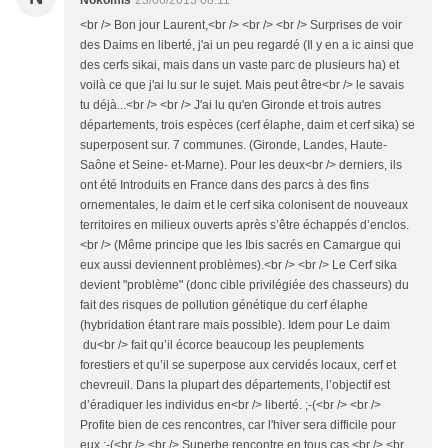
Nokomis
23/06/2013 08:11
<br /> Bon jour Laurent,<br /> <br /> <br /> Surprises de voir
des Daims en liberté, j'ai un peu regardé (Il y en a ic ainsi que
des cerfs sikai, mais dans un vaste parc de plusieurs ha) et
voilà ce que j'ai lu sur le sujet. Mais peut être<br /> le savais
tu déjà...<br /> <br /> J'ai lu qu'en Gironde et trois autres
départements, trois espèces (cerf élaphe, daim et cerf sika) se
superposent sur. 7 communes. (Gironde, Landes, Haute-
Saône et Seine- et-Marne). Pour les deux<br /> derniers, ils
ont été Introduits en France dans des parcs à des fins
ornementales, le daim et le cerf sika colonisent de nouveaux
territoires en milieux ouverts après s’être échappés d’enclos.
<br /> (Même principe que les Ibis sacrés en Camargue qui
eux aussi deviennent problèmes).<br /> <br /> Le Cerf sika
devient "problème" (donc cible privilégiée des chasseurs) du
fait des risques de pollution génétique du cerf élaphe
(hybridation étant rare mais possible). Idem pour Le daim
du<br /> fait qu’il écorce beaucoup les peuplements
forestiers et qu’il se superpose aux cervidés locaux, cerf et
chevreuil. Dans la plupart des départements, l’objectif est
d’éradiquer les individus en<br /> liberté. ;-(<br /> <br />
Profite bien de ces rencontres, car l'hiver sera difficile pour
eux ;-(<br /> <br /> Superbe rencontre en tous cas.<br /> <br