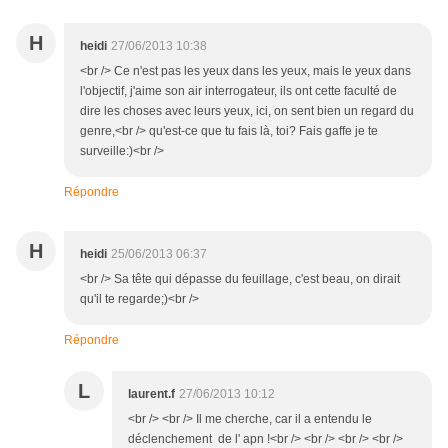
H
heidi
27/06/2013 10:38
<br /> Ce n'est pas les yeux dans les yeux, mais le yeux dans
l'objectif, j'aime son air interrogateur, ils ont cette faculté de
dire les choses avec leurs yeux, ici, on sent bien un regard du
genre,<br /> qu'est-ce que tu fais là, toi? Fais gaffe je te
surveille:)<br />
Répondre
H
heidi
25/06/2013 06:37
<br /> Sa tête qui dépasse du feuillage, c'est beau, on dirait
qu'il te regarde;)<br />
Répondre
L
laurent.f
27/06/2013 10:12
<br /> <br /> Il me cherche, car il a entendu le
déclenchement de l' apn !<br /> <br /> <br /> <br />