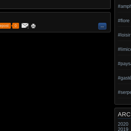
#amph
#flore
epost
0
…
#loisir
#limic
#pays
#gast
#serp
ARC
2020
2019