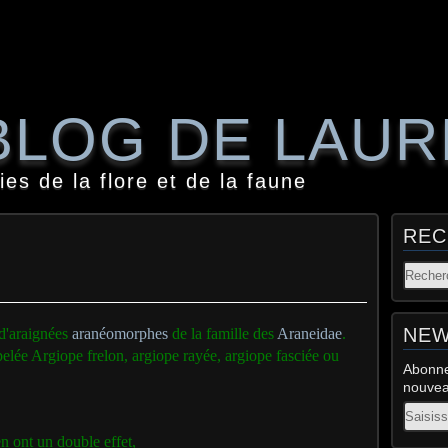
BLOG DE LAU
es de la flore et de la faune
REC
NEW
 d'araignées
aranéomorphes
de la famille des
Araneidae
.
lée Argiope frelon, argiope rayée, argiope fasciée ou
Abonne
nouveau
Email
en ont un double effet,