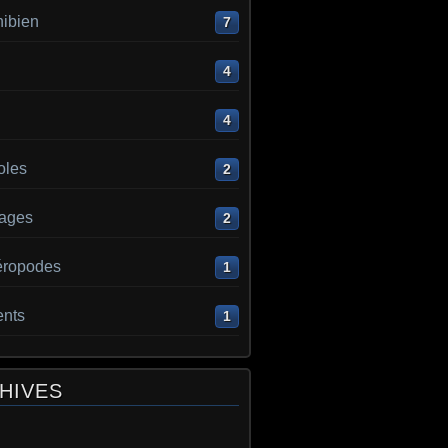
ibien
7
4
4
oles
2
ages
2
éropodes
1
ents
1
HIVES