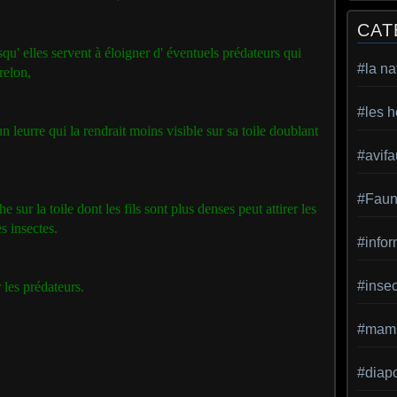
CAT
qu' elles servent à éloigner d' éventuels prédateurs qui
#la na
frelon,
#les h
n leurre qui la rendrait moins visible sur sa toile doublant
#avif
#Faun
e sur la toile dont les fils sont plus denses peut attirer les
les insectes.
#infor
#inse
 les prédateurs.
#mamm
#diap