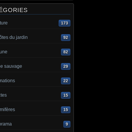
ÉGORIES
ture
173
ôtes du jardin
92
aune
82
e sauvage
29
mations
22
ctes
15
ifères
15
orama
9