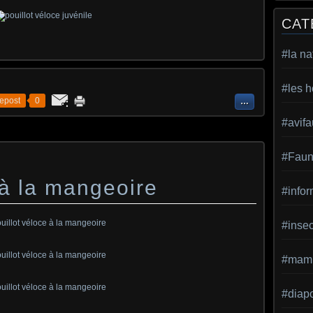
CAT
#la na
#les h
epost
0
…
#avif
#Faun
 à la mangeoire
#infor
#inse
#mamm
#diap