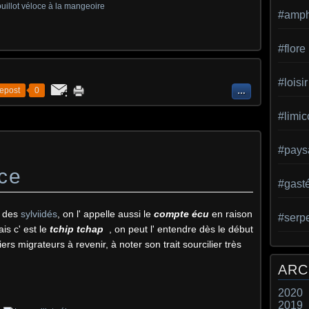
#amph
#flore
#loisir
epost
0
…
#limic
#pays
oce
#gast
e des
sylviidés
, on l' appelle aussi le
compte écu
en raison
#serp
ais c' est le
tchip tchap
, on peut l' entendre dès le début
ers migrateurs à revenir, à noter son trait sourcilier très
ARC
2020
2019