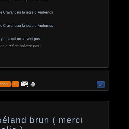
y en a qui ne suivent pas !
epost
0
…
goéland brun ( merci