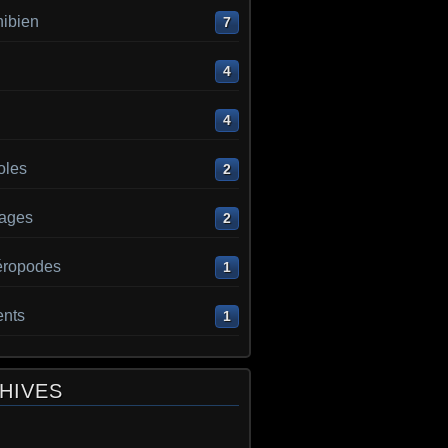
ibien
7
4
4
oles
2
ages
2
éropodes
1
ents
1
HIVES