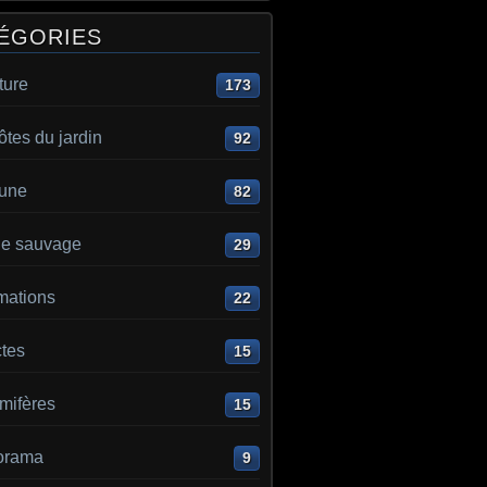
ÉGORIES
ture
173
ôtes du jardin
92
aune
82
e sauvage
29
mations
22
ctes
15
ifères
15
orama
9