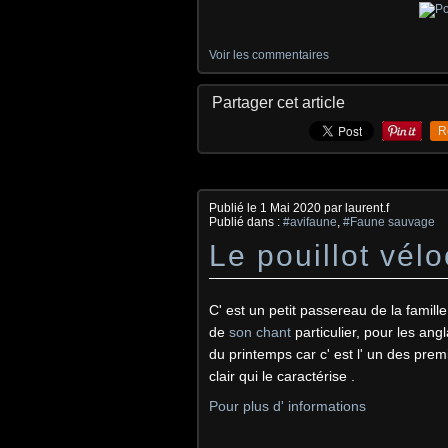
Voir les commentaires
Partager cet article
R
Publié le
1 Mai 2020
par laurent.f
Publié dans :
#avifaune
,
#Faune sauvage
Le pouillot vél
C' est un petit passereau de la famill
de
son chant
particulier, pour
les angl
du printemps car c' est l' un des premi
clair qui le caractérise .
Pour plus d' informations