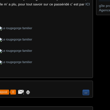
le m' a plu, pour tout savoir sur ce passéridé c' est par
ICI
gîte p
Agence
epost
0
…