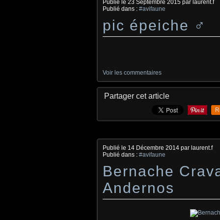
Publié le
23 Septembre 2015
par laurent.f
Publié dans :
#avifaune
pic épeiche ♂
Voir les commentaires
Partager cet article
R
Publié le
14 Décembre 2014
par laurent.f
Publié dans :
#avifaune
Bernache Cravan
Andernos