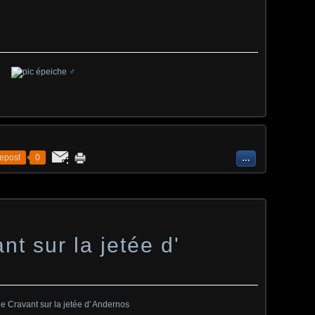
epost
0
…
t sur la jetée d'