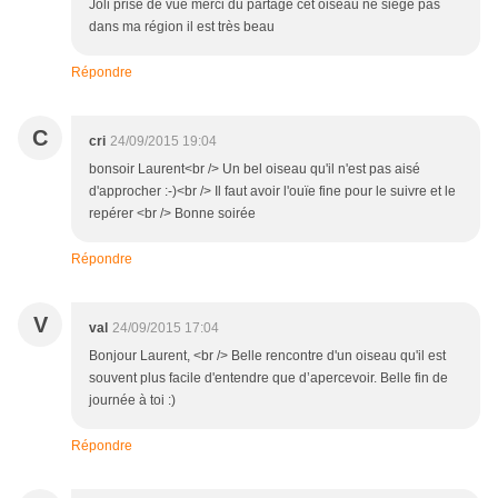
Joli prise de vue merci du partage cet oiseau ne siège pas
dans ma région il est très beau
Répondre
C
cri
24/09/2015 19:04
bonsoir Laurent<br /> Un bel oiseau qu'il n'est pas aisé
d'approcher :-)<br /> Il faut avoir l'ouïe fine pour le suivre et le
repérer <br /> Bonne soirée
Répondre
V
val
24/09/2015 17:04
Bonjour Laurent, <br /> Belle rencontre d'un oiseau qu'il est
souvent plus facile d'entendre que d’apercevoir. Belle fin de
journée à toi :)
Répondre