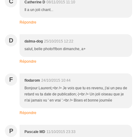
C
Catherine D
08/11/2015 11:10
Il a un joli chant...
Répondre
D
dalma-dog
25/10/2015 12:22
salut, belle photo!!!bon dimanche, a+
Répondre
F
flodarom
24/10/2015 10:44
Bonjour Laurent,<br /> Je vois que tu es revenu, j'ai un peu de
retard vu ta date de publication;-)<br /> Un joli oiseau que je
n'ai jamais vu ' en vrai '.<br /> Bises et bonne journée
Répondre
P
Pascale MD
11/10/2015 23:33