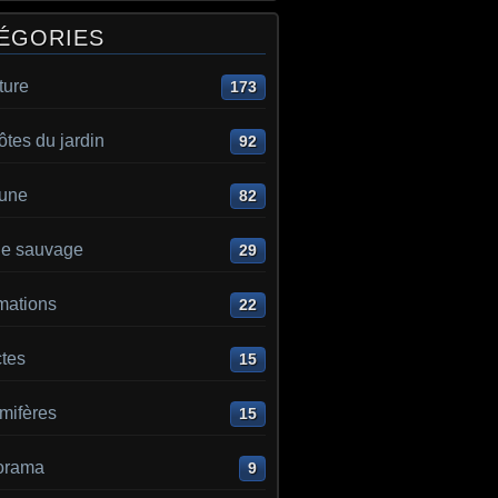
ÉGORIES
ture
173
ôtes du jardin
92
aune
82
e sauvage
29
mations
22
ctes
15
ifères
15
orama
9