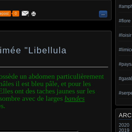
#amph
epost
0
…
#flore
#loisir
rimée "Libellula
#limic
#pays
ossède un abdomen particulièrement
#gast
mâles il est bleu pâle, et pour les
 Elles ont des taches jaunes sur les
#serp
n sombre avec de larges
bandes
es.
ARC
2020
2019