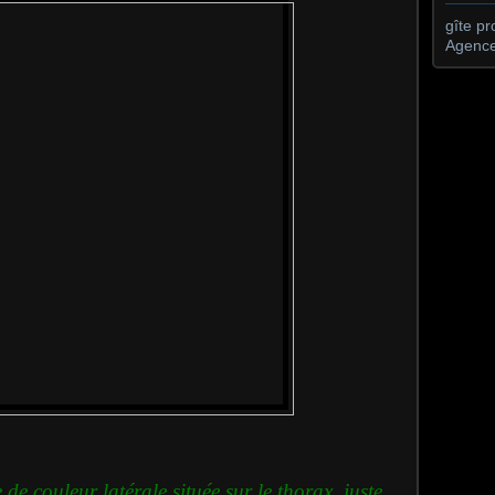
gîte p
Agence
de couleur latérale située sur le thorax, juste