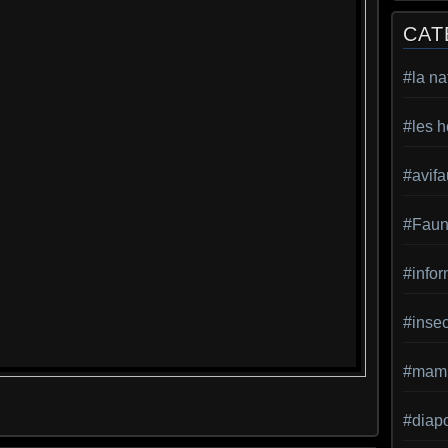
CAT
#la na
#les h
#avif
#Faun
#infor
#inse
#mamm
#diap