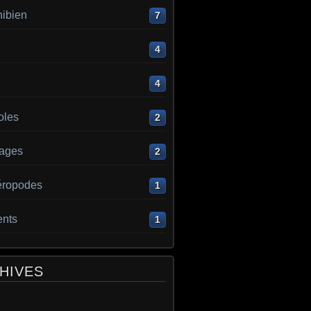
ibien
7
4
4
oles
2
ages
2
éropodes
1
ents
1
HIVES