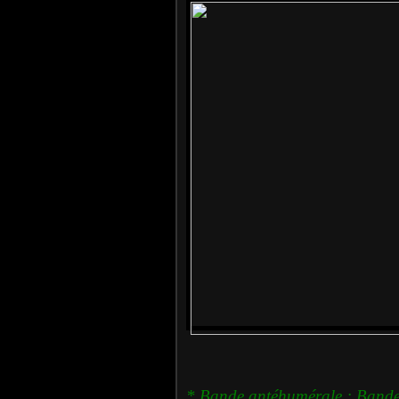
* Bande antéhumérale
: Bande 