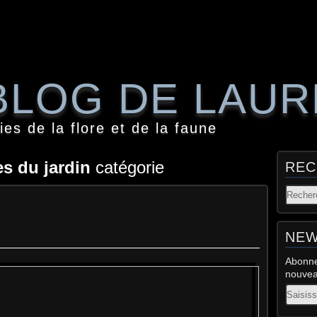
BLOG DE LAU
es de la flore et de la faune
es du jardin
catégorie
REC
r
NEW
Abonne
nouveau
Email