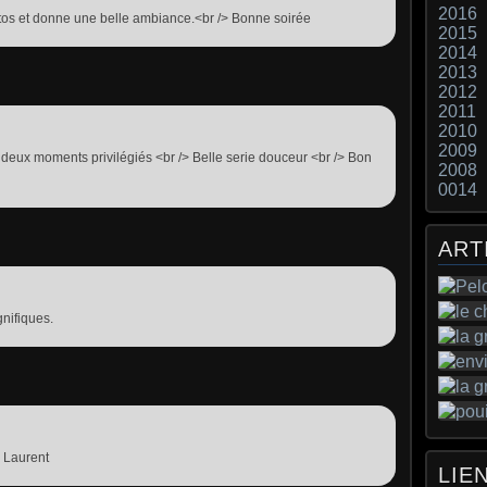
2016
os et donne une belle ambiance.<br /> Bonne soirée
2015
2014
2013
2012
2011
2010
2009
s deux moments privilégiés <br /> Belle serie douceur <br /> Bon
2008
0014
ART
nifiques.
o Laurent
LIE