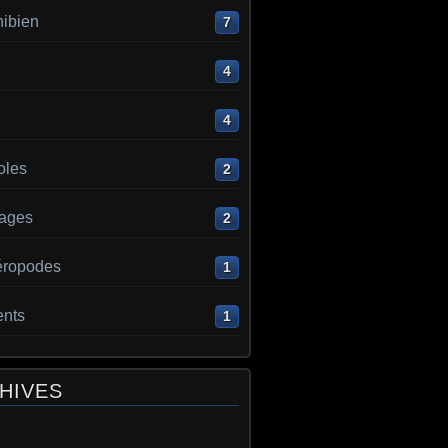
ibien
7
4
4
oles
2
ages
2
éropodes
1
ents
1
HIVES