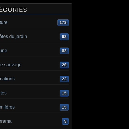
ÉGORIES
ture
173
ôtes du jardin
92
aune
82
e sauvage
29
mations
22
ctes
15
ifères
15
orama
9