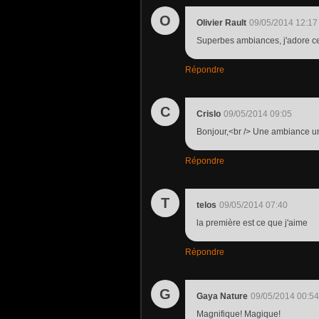
O
Olivier Rault
09/05/2014 12:17
Superbes ambiances, j'adore cell
Répondre
C
Crislo
09/05/2014 09:05
Bonjour,<br /> Une ambiance u
Répondre
T
telos
09/05/2014 07:40
la première est ce que j'aime
Répondre
G
Gaya Nature
09/05/2014 00:54
Magnifique! Magique!