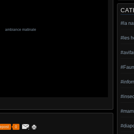
CAT
#la na
#les h
#avif
#Faun
#infor
#inse
#mamm
#diap
epost
0