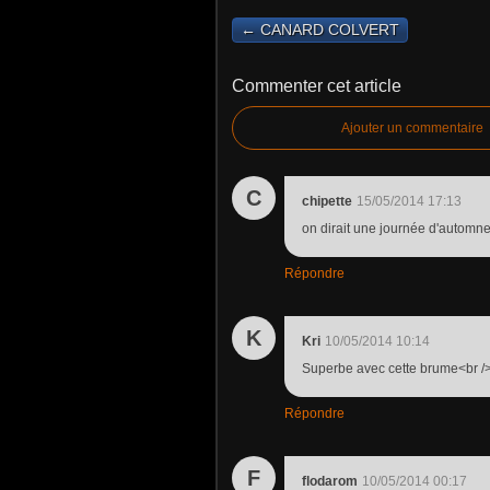
← CANARD COLVERT
Commenter cet article
Ajouter un commentaire
C
chipette
15/05/2014 17:13
on dirait une journée d'automne
Répondre
K
Kri
10/05/2014 10:14
Superbe avec cette brume<br /
Répondre
F
flodarom
10/05/2014 00:17