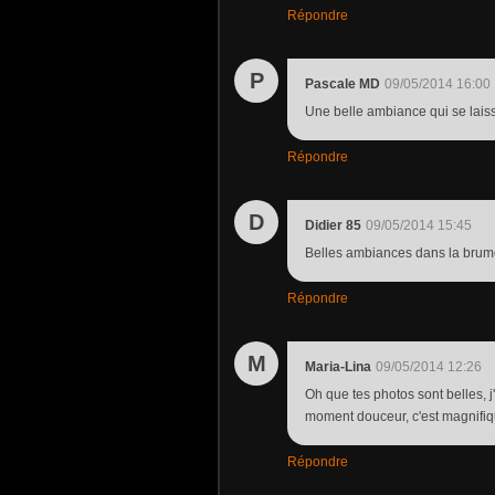
Répondre
P
Pascale MD
09/05/2014 16:00
Une belle ambiance qui se laisse
Répondre
D
Didier 85
09/05/2014 15:45
Belles ambiances dans la brume 
Répondre
M
Maria-Lina
09/05/2014 12:26
Oh que tes photos sont belles, 
moment douceur, c'est magnifiqu
Répondre