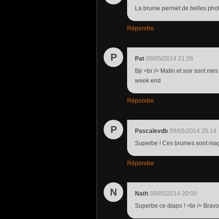
La brume permet de belles phot
Répondre
P
Pat
09/05/2014 21:26
Bjr <br /> Matin et soir sont me
week end
Répondre
P
Pascalevdb
09/05/2014 20:14
Superbe ! Ces brumes sont mag
Répondre
N
Nath
09/05/2014 20:00
Superbe ce diapo ! <br /> Brav