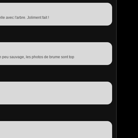
e avec l'arbre. Joliment fait !
n peu sauvage, les photos de brume sont top