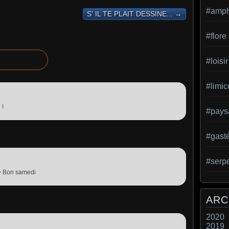
#amph
S' IL TE PLAIT DESSINE... →
#flore
#loisir
#limic
 !
#pays
#gast
#serp
> Bon samedi
ARC
2020
2019