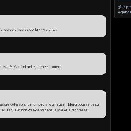
gîte p
Agence
 toujours apprécier.<br /> A bientôt
!<br /> Merci et belle journée Laurent
j'adore cet ambiance, un peu mystérieuse!!! Merci pour ce beau
e! Bisous et bon week-end dans la joie et la tendresse!