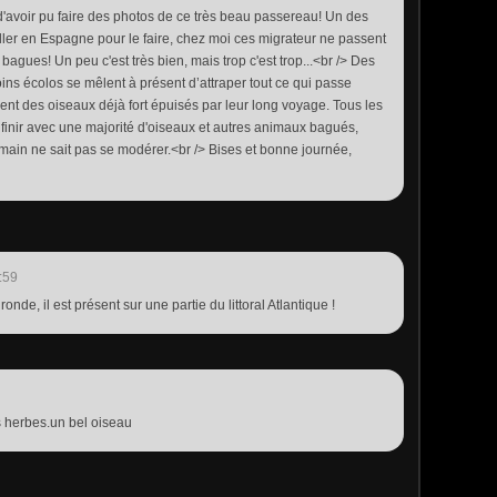
'avoir pu faire des photos de ce très beau passereau! Un des
 aller en Espagne pour le faire, chez moi ces migrateur ne passent
agues! Un peu c'est très bien, mais trop c'est trop...<br /> Des
ins écolos se mêlent à présent d’attraper tout ce qui passe
sent des oiseaux déjà fort épuisés par leur long voyage. Tous les
s finir avec une majorité d'oiseaux et autres animaux bagués,
main ne sait pas se modérer.<br /> Bises et bonne journée,
:59
ironde, il est présent sur une partie du littoral Atlantique !
s herbes.un bel oiseau