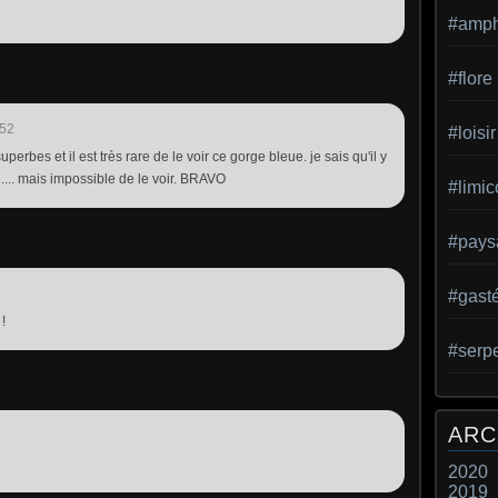
#amph
#flore
:52
#loisir
perbes et il est très rare de le voir ce gorge bleue. je sais qu'il y
.... mais impossible de le voir. BRAVO
#limic
#pays
#gast
 !
#serp
ARC
2020
2019