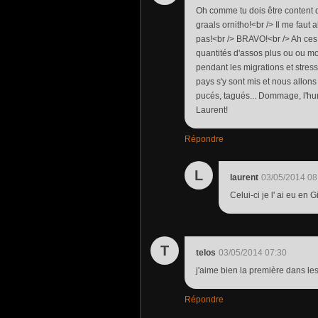
Oh comme tu dois être content d
graals ornitho!<br /> Il me faut
pas!<br /> BRAVO!<br /> Ah ces b
quantités d'assos plus ou ou mo
pendant les migrations et stres
pays s'y sont mis et nous allon
pucés, tagués... Dommage, l'hu
Laurent!
Répondre
L
laurent
03/05/2014 08
Celui-ci je l' ai eu en G
T
telos
03/05/2014 07:30
j'aime bien la première dans le
Répondre