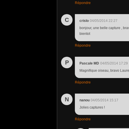
Répondre
C
crislo
04/05/2014 22:27
bonjour, une belle capture , brav
bientot
Répondre
P
Pascale MD
04/05/2014 17:29
Magnifique oiseau, bravo Laurent 
Répondre
N
nanou
04/05/2014 15:17
Jolies captures !
Répondre