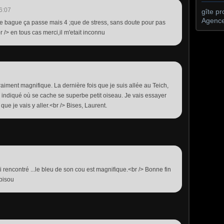
6:07
gîte p
Agence
e bague ça passe mais 4 ;que de stress, sans doute pour pas
/> en tous cas merci,il m'etait inconnu
raiment magnifique. La dernière fois que je suis allée au Teich,
a indiqué où se cache se superbe petit oiseau. Je vais essayer
que je vais y aller.<br /> Bises, Laurent.
 ai rencontré ...le bleu de son cou est magnifique.<br /> Bonne fin
 bisou