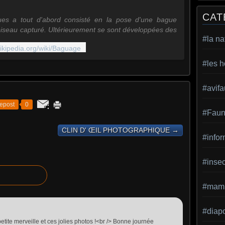
CAT
ques a tout d'abord consisté en la pose d'une bague
'oiseau capturé. Ultérieurement se sont développées des
#la na
.wikipedia.org/wiki/Baguage
#les h
#avif
epost
0
#Faun
CLIN D' ŒIL PHOTOGRAPHIQUE →
#infor
#inse
#mamm
#diap
petite merveille et ces jolies photos !<br /> Bonne journée