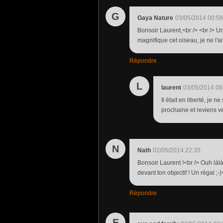
G
Gaya Nature
03/05/2014 00:56
Bonsoir Laurent,<br /> <br /> Un
magnifique cet oiseau, je ne l'ai
Répondre
L
laurent
03/05/2014 08
Il était en liberté, je
prochaine et reviens ver
N
Nath
02/05/2014 22:35
Bonsoir Laurent !<br /> Ouh làlà
devant ton objectif ! Un régal ;-)
Répondre
E