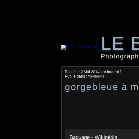
LE 
Photographi
Publié le
2 Mai 2014
par laurent.f
Publié dans :
#avifaune
gorgebleue à mi
Baguage - Wikipédia