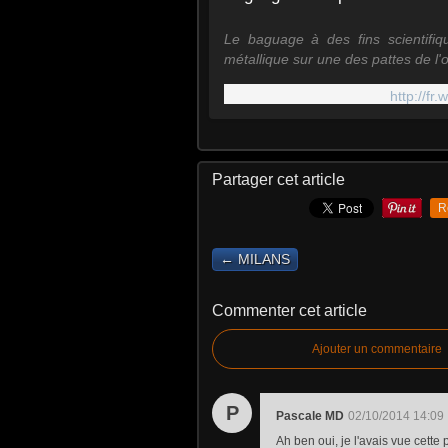
Le baguage à des fins scientifi
métallique sur une des pattes de l
techniques permet...
http://fr
Partager cet article
R
← MILANS
Commenter cet article
Ajouter un commentaire
P
Pascale MD
02/10/2014 14:09
Ah ben oui, je l'avais vue cette 