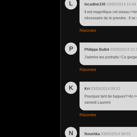
L
locadine330
03/05/2014 15:44
Il est magnifique cet oiseau !<br
nécessaire de le prendre . Il se
Répondre
P
Philippe Bullot
03/05/2014 10:
J'admire tes portraits ! Ce gorg
Répondre
K
Kri
03/05/2014 09:22
Pourquoi tant de bagues?<br /> 
samedi Laurent
Répondre
N
Noushka
03/05/2014 08:55