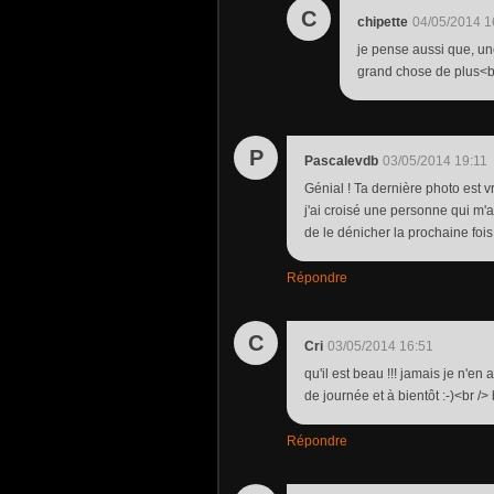
C
chipette
04/05/2014 1
je pense aussi que, un
grand chose de plus<br 
P
Pascalevdb
03/05/2014 19:11
Génial ! Ta dernière photo est v
j'ai croisé une personne qui m'
de le dénicher la prochaine fois 
Répondre
C
Cri
03/05/2014 16:51
qu'il est beau !!! jamais je n'en
de journée et à bientôt :-)<br />
Répondre