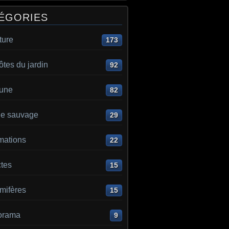
ÉGORIES
ture
173
ôtes du jardin
92
aune
82
e sauvage
29
mations
22
ctes
15
ifères
15
orama
9