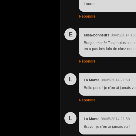
Laurent
Répondre
E
elisa-bonheurs
09/05/2014 15
Bonjour,<br /> Tes photos sont su
en a pas très loin de chez-nous 
Répondre
L
La Mante
08/05/2014 21:59
Belle prise ! je n'en ai jamais vu
Répondre
L
La Mante
08/05/2014 21:58
Bravo ! je n'en ai jamais vu !