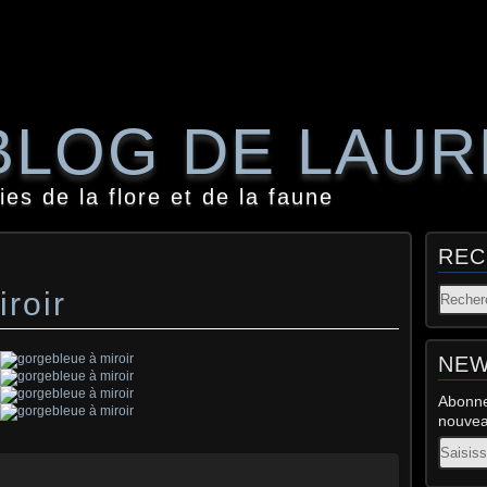
BLOG DE LAU
es de la flore et de la faune
REC
roir
NEW
Abonne
nouveau
Email