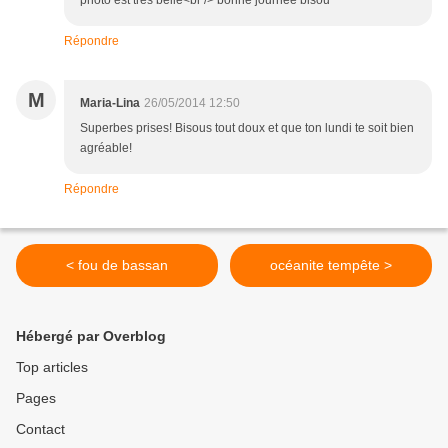
photo est très belle<br /> bonne journée bisou
Répondre
M
Maria-Lina
26/05/2014 12:50
Superbes prises! Bisous tout doux et que ton lundi te soit bien
agréable!
Répondre
< fou de bassan
océanite tempête >
Hébergé par Overblog
Top articles
Pages
Contact