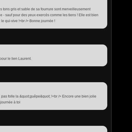
les tons gris et sable de sa fourrure sont merveilleusement
e - sauf pour des yeux exercés comme les tiens ! Elle est bien
le qui-vive !<br /> Bonne journée !
our le lien Laurent.
 pas folle la &quot;guêpe&quot; !<br /> Encore une bien jolie
e journée à toi