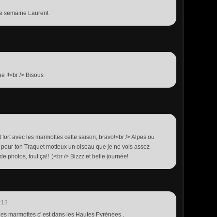
nne semaine Laurent
e !!<br /> Bisous
t fort avec les marmottes cette saison, bravo!<br /> Alpes ou
pour ton Traquet motteux un oiseau que je ne vois assez
e photos, tout ça!! :)<br /> Bizzz et belle journée!
:13
les marmottes c' est dans les Hautes Pyrénées .