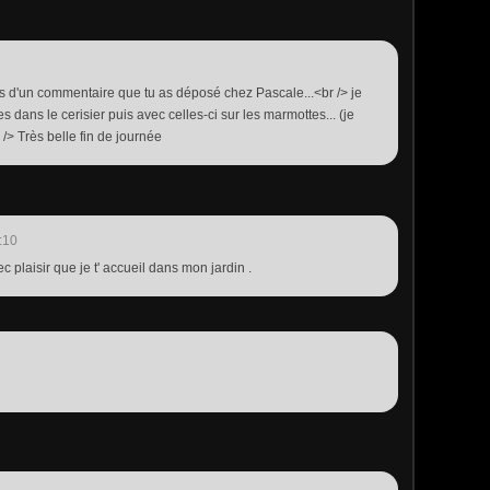
is d'un commentaire que tu as déposé chez Pascale...<br /> je
s dans le cerisier puis avec celles-ci sur les marmottes... (je
r /> Très belle fin de journée
:10
vec plaisir que je t' accueil dans mon jardin .