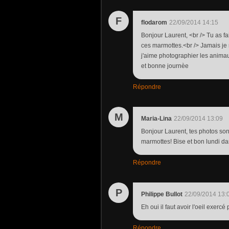
F
flodarom
22/09/2014 14:15
Bonjour Laurent, <br /> Tu as fai
ces marmottes.<br /> Jamais je n
j'aime photographier les animau
et bonne journèe
Répondre
M
Maria-Lina
22/09/2014 13:09
Bonjour Laurent, tes photos sont
marmottes! Bise et bon lundi da
Répondre
P
Philippe Bullot
22/09/2014 13:
Eh oui il faut avoir l'oeil exerc
Répondre