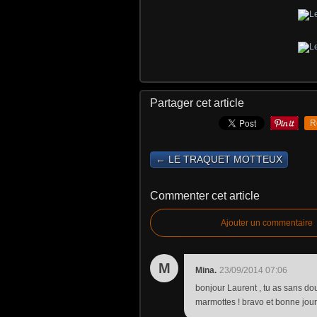
Partager cet article
R
← LE TRAQUET MOTTEUX
Commenter cet article
Ajouter un commentaire
M
Mina.
23/09/2014 07:06
bonjour Laurent , tu as sans dou
marmottes ! bravo et bonne jour