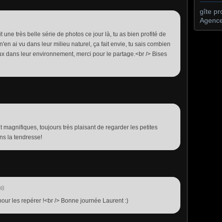
gîte p
Agence
t une très belle série de photos ce jour là, tu as bien profité de
'en ai vu dans leur milieu naturel, ça fait envie, tu sais combien
x dans leur environnement, merci pour le partage.<br /> Bises
 magnifiques, toujours très plaisant de regarder les petites
ns la tendresse!
08
é pour les repérer !<br /> Bonne journée Laurent :)