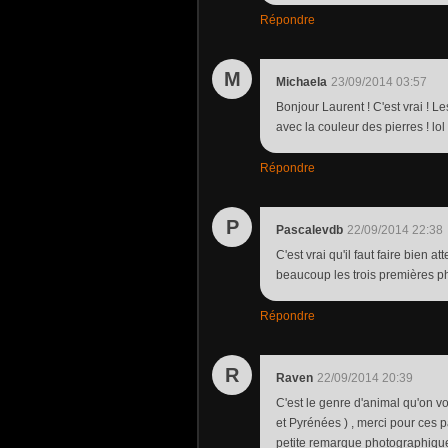
Répondre
M
Michaela
23/09/2014 03:57
Bonjour Laurent ! C'est vrai ! 
avec la couleur des pierres ! lol
Répondre
P
Pascalevdb
22/09/2014 22:38
C'est vrai qu'il faut faire bien 
beaucoup les trois premières ph
Répondre
R
Raven
22/09/2014 20:39
C'est le genre d'animal qu'on v
et Pyrénées ) , merci pour ces pa
petite remarque photographique ,