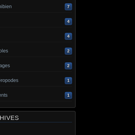
ibien
7
4
4
oles
2
ages
2
éropodes
1
ents
1
HIVES