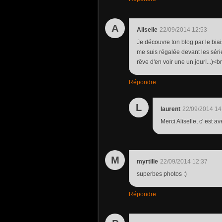
A
Aliselle
22/09/2014 12:53
Je découvre ton blog par le bia
me suis régalée devant les série
rêve d'en voir une un jour!...)<b
Répondre
L
laurent
22/09/2014 14
Merci Aliselle, c' est a
M
myrtille
22/09/2014 12:37
superbes photos :)
Répondre