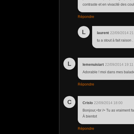
contraste et en vivacité des cou
Répondre
L
laurent
22/09/2014 21
tu a stout à fait raison .
L
lemenuisiart
22/09/2014 19:11
Adorable ! moi dans mes balade
Répondre
C
Crislo
22/09/2014 18:00
Bonjour,<br /> Tu as vraiment fai
À bientot
Répondre