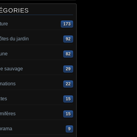
ÉGORIES
ture
173
ôtes du jardin
92
aune
82
e sauvage
29
mations
22
ctes
15
ifères
15
orama
9