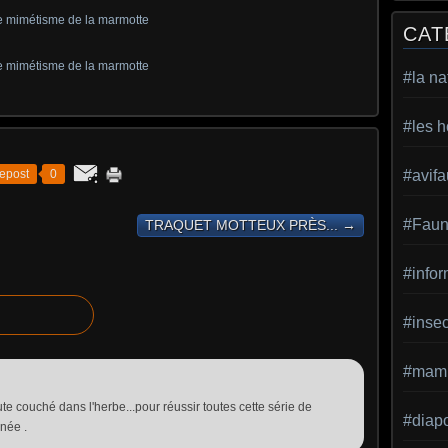
CAT
#la na
#les h
epost
0
#avif
#Faun
TRAQUET MOTTEUX PRÈS... →
#infor
#inse
#mamm
te couché dans l'herbe...pour réussir toutes cette série de
#diap
née .