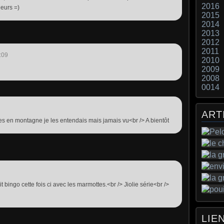
2016
leurs =)
2015
2014
2013
2012
2011
:09
2010
2009
2008
0014
ART
s en montagne je les entendais mais jamais vu<br /> A bientôt
t bingo cette fois ci avec les marmottes.<br /> Jiolie série<br />
LIE