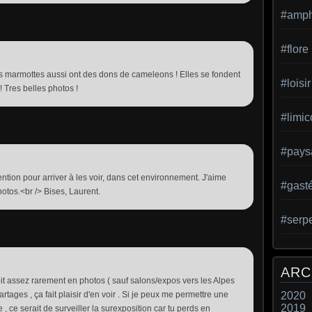
#amph
#flore
Les marmottes aussi ont des dons de cameleons ! Elles se fondent
#loisir
 ! Tres belles photos !
#limic
#pays
attention pour arriver à les voir, dans cet environnement. J'aime
#gast
otos.<br /> Bises, Laurent.
#serp
ARC
oit assez rarement en photos ( sauf salons/expos vers les Alpes
rtages , ça fait plaisir d'en voir . Si je peux me permettre une
2020
2019
 ce serait de surveiller la surexposition car tu perds en