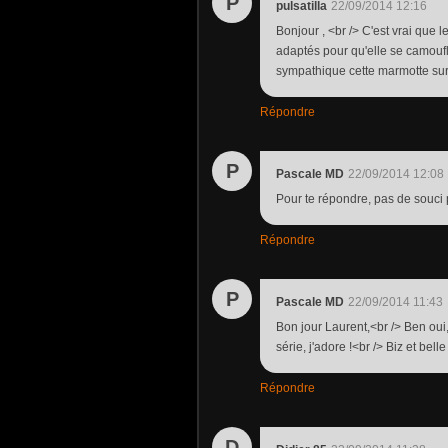
P
pulsatilla
22/09/2014 12:16
Bonjour , <br /> C'est vrai que 
adaptés pour qu'elle se camoufl
sympathique cette marmotte sur 
Répondre
P
Pascale MD
22/09/2014 12:08
Pour te répondre, pas de souci p
Répondre
P
Pascale MD
22/09/2014 11:43
Bon jour Laurent,<br /> Ben oui,
série, j'adore !<br /> Biz et bell
Répondre
D