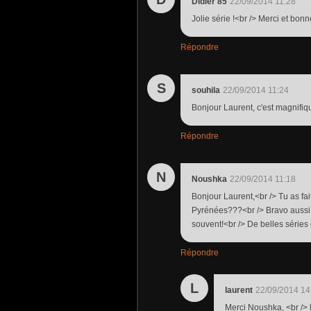
Didier 85
22/09/2014 11:28
Jolie série !<br /> Merci et bo
Répondre
S
souhila
22/09/2014 11:24
Bonjour Laurent, c'est magnifiqu
Répondre
N
Noushka
22/09/2014 11:18
Bonjour Laurent,<br /> Tu as fai
Pyrénées???<br /> Bravo aussi 
souvent!<br /> De belles séries d
Répondre
L
laurent
22/09/2014 14
Merci Noushka, <br /> 