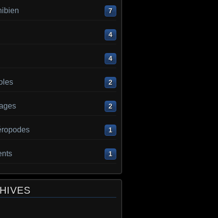
ibien
7
4
4
oles
2
ages
2
éropodes
1
ents
1
HIVES