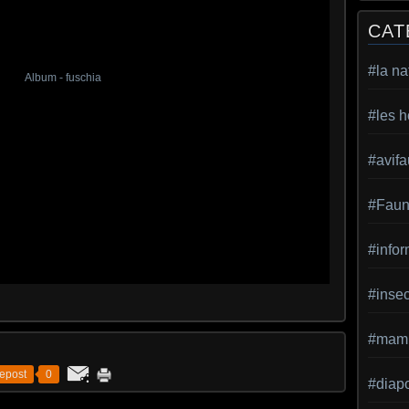
CAT
#la na
#les h
#avif
#Faun
#infor
#inse
#mamm
epost
0
#diap