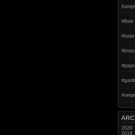
#amph
#flore
#loisir
#limic
#pays
#gast
#serp
ARC
2020
2019