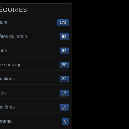
ÉGORIES
ture
173
ôtes du jardin
92
aune
82
e sauvage
29
mations
22
ctes
15
ifères
15
orama
9