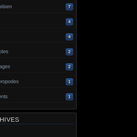
ibien
7
4
4
oles
2
ages
2
éropodes
1
ents
1
HIVES