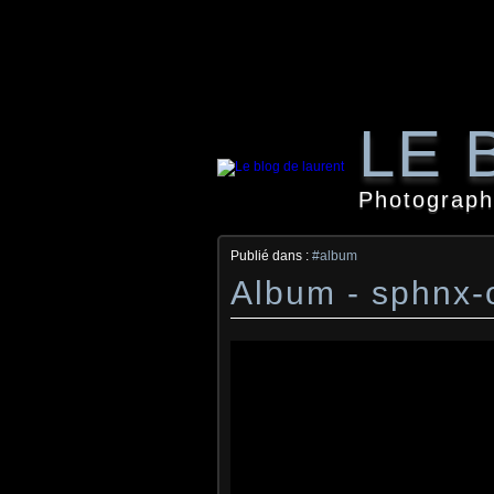
LE 
Photographi
Publié dans :
#album
Album - sphnx-