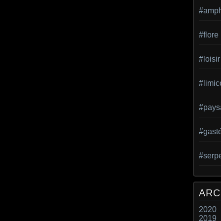
#amph
#flore
#loisir
#limic
#pays
#gast
#serp
ARC
2020
2019