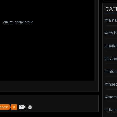
CAT
#la na
#les h
#avif
#Faun
#infor
#inse
#mamm
epost
0
#diap