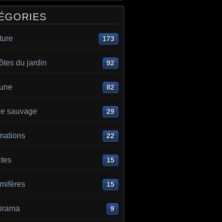
ÉGORIES
ture
173
ôtes du jardin
92
aune
82
e sauvage
29
mations
22
ctes
15
ifères
15
orama
9