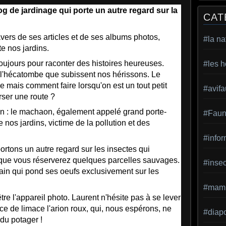
og de jardinage qui porte un autre regard sur la
CAT
avers de ses articles et de ses albums photos,
#la na
te nos jardins.
oujours pour raconter des histoires heureuses.
#les h
à l'hécatombe que subissent nos hérissons. Le
 mais comment faire lorsqu'on est un tout petit
#avif
rser une route ?
on : le machaon, également appelé grand porte-
#Faun
 nos jardins, victime de la pollution et des
#infor
rtons un autre regard sur les insectes qui
e que vous réserverez quelques parcelles sauvages.
#inse
lcain qui pond ses oeufs exclusivement sur les
#mamm
tre l'appareil photo. Laurent n'hésite pas à se lever
ce de limace l'arion roux, qui, nous espérons, ne
#diap
 du potager !