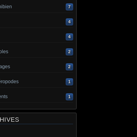
ibien
7
4
4
oles
2
ages
2
éropodes
1
ents
1
HIVES