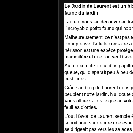
Le Jardin de Laurent est un bl
faune du jardin.
Laurent nous fait découvrir au tr
l'incroyable petite faune qui habi
Malheureusement, ce n'est pas t
Pour preuve, l'article consacré 
hérisson est une espèce protégée
mammifère et que l'on veut trave
Autre exemple, celui d'un papill
queue, qui disparaît peu à peu de
pesticides.
Grâce au blog de Laurent nous po
peuplent notre jardin. Nul dout
Vous offrirez alors le gîte au vu
feuilles d'orties.
L'outil favori de Laurent semble ê
la nuit pour surprendre une espè
se dirigeait pas vers les salades