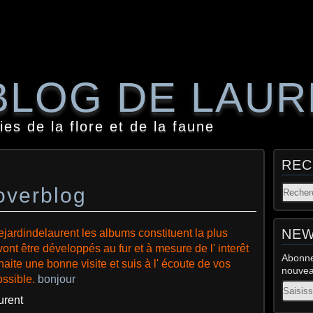
BLOG DE LAU
es de la flore et de la faune
REC
overblog
NEW
ejardindelaurent
les albums constituent la plus
vont être développés au fur et à mesure de l' interêt
Abonne
ite une bonne visite et suis à l' écoute de vos
nouveau
ossible.
bonjour
Email
aurent