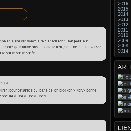
2016
2015
2014
2013
2012
2011
2010
2009
appeler le site du" sanctuaire du herisson "!!!!on peut leur
2008
orables,je n'arrive pas a mettre le lien ,mais facile a trouver<br
0014
 /> <br /> <br /> <br />
ART
19:04
aurent pour cet article qui parle de ton blog<br /> <br /> bonne
nne<br /> <br /> <br /> <br />
LIE