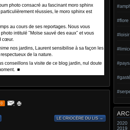
bum photo consacré au fascinant moro sphinx
#amph
t particulièrement réussies, le moro sphinx est
#flore
temps au cours de ses reportages. Nous vous
m photo intitulé "Moïse sauvé des eaux" et vous
#loisir
d cœur.
ime nos jardins, Laurent sensibilise à sa façon les
#limic
 respectueux de la nature.
 conseillons la visite de ce blog jardin, nul doute
#pays
moment. ■
#gast
#serp
0
ARC
LE CRIOCÈRE DU LIS →
2020
2019