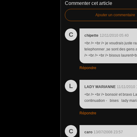
Commenter cet article
Ajouter un commentaire
C
chipette
12/11/2010 05:40
<br /> <br /> je voudrais juste r
telephonner ,se sont des gens ad
/> <br /> <br /> bisous laurent<br
Répondre
L
LADY MARIANNE
11/11/2010 
<br /> <br /> bonsoir et bravo L
continuation - bises lady maria
Répondre
C
caro
13/07/2008 23:57