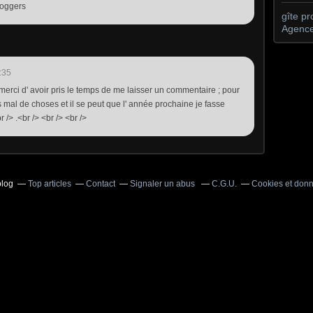
loggers
gîte p
Agence
:35
 merci d' avoir pris le temps de me laisser un commentaire ; pour
pas mal de choses et il se peut que l' année prochaine je fasse
 /> .<br /> <br /> <br />
blog
Top articles
Contact
Signaler un abus
C.G.U.
Cookies et don