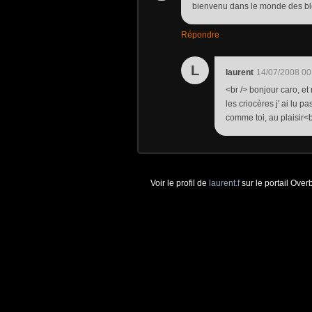
bienvenu dans le monde des b
Répondre
L
laurent
14/07/2008 00
<br /> bonjour caro, et
les criocères j' ai lu 
comme toi, au plaisir<br
Voir le profil de
laurent.f
sur le portail Over