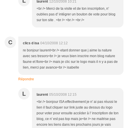
L
laurent
12/10/2008 10:21
<br /> Merci de ta visite et de ton inscrription, n'
oublies pas d' intégrer un bouton de vote pour blog
sur ton site . <br /> <br /> <br />
C
clics d isa
04/10/2008 12:12
re bonjour laurent<br /> etant donner que j aime la nature
avec ses tresors<br /> je veux bien inscrire mon blog nature
faune et flore<br /> mais je clic sur le logo mais il n y a pas de
lien, merci par avance<br /> isabelle
Répondre
L
laurent
05/10/2008 12:15
<br /> bonjour ISA effectivement je n' ai pas réussi le
lien il faut cliquer sur link juste au dessus du logo
pour voter pour ensuite accéder à l' inscription de ton
blog, ce n' est pas top mais je<br /> ne maitrise pas
encore les liens dans les prochains jours je vais