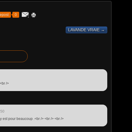
epost
0
LAVANDE VRAIE →
<br />
:50
y est pour beaucoup .<br /> <br /> <br />