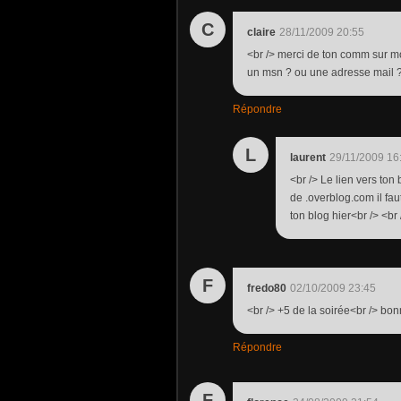
C
claire
28/11/2009 20:55
<br /> merci de ton comm sur mon
un msn ? ou une adresse mail ?<
Répondre
L
laurent
29/11/2009 16
<br /> Le lien vers ton
de .overblog.com il fau
ton blog hier<br /> <br 
F
fredo80
02/10/2009 23:45
<br /> +5 de la soirée<br /> bonn
Répondre
F