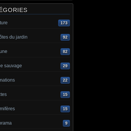
ÉGORIES
ture
173
ôtes du jardin
92
aune
82
e sauvage
29
mations
22
ctes
15
ifères
15
orama
9