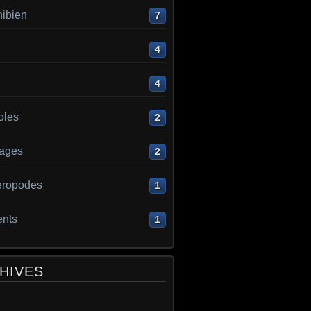
ibien
7
4
4
oles
2
ages
2
éropodes
1
ents
1
HIVES