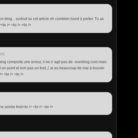
 blog... surtout su cet article oh combien lourd à porter. Tu as
br /> <br /> <br />
:05
 blog comporte une erreur, il ne s' agit pas de -overblog.com mais
t un point et non pas un tiret, j' ai eu beaucoup de mal à trouver
/> <br /> <br />
e soirée fred<br /> <br /> <br />