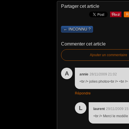
Partager cet article
R
← INCONNU ?
Commenter cet article
Ajouter un commentaire
A
annie
28/11/2009 21:02
<br /> jolies photos<br /> <br /> 
Répondre
L
laurent
29/11/2009 15
<br /> Merci le modéle 