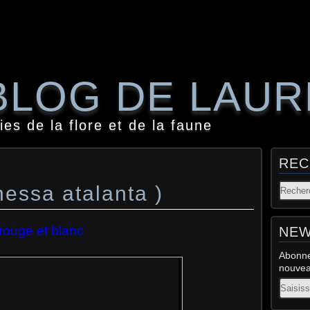
BLOG DE LAU
es de la flore et de la faune
REC
nessa atalanta )
 rouge et blanc
NEW
Abonne
nouveau
Email