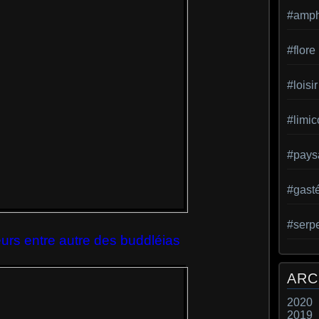
#amph
#flore
#loisir
#limic
#pays
#gast
#serp
leurs entre autre des buddléias
ARC
2020
2019