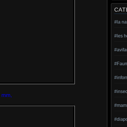
CAT
#la na
#les h
#avif
#Faun
#infor
#inse
4 mm,
#mamm
#diap