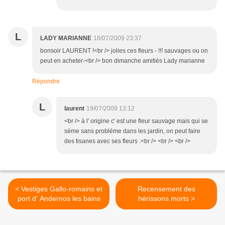
L
LADY MARIANNE
18/07/2009 23:37
bonsoir LAURENT !<br /> jolies ces fleurs - !!! sauvages ou on
peut en acheter-<br /> bon dimanche amitiés Lady marianne
Répondre
L
laurent
19/07/2009 13:12
<br /> à l' origine c' est une fleur sauvage mais qui se
séme sans probléme dans les jardin, on peut faire
des tisanes avec ses fleurs .<br /> <br /> <br />
< Vestiges Gallo-romains et
Recensement des
port d' Andernos les bains
hérissons morts >