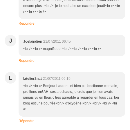
d'octobre, je n'ai rien fait , les mauvaises herbes vont pousser
encore plus...<br /> je te souhaite un excellent jeudi<br /> <br
/> <br /> <br />
Répondre
J
Joelaindien
21/07/2011 06:45
<br /> <br /> magnifique !<br /> <br /> <br /> <br />
Répondre
L
latelier2nat
21/07/2011 06:19
<br /> <br /> Bonjour Laurent, et bien ça fonctionne ce matin,
profitons-en! AH! ces artichauts, je crois que je n'en avais
jamais vu en fleur, c très agréable à regarder en tous cas; ton
blog est une bouffée<br /> d'oxygène!<br /> <br /> <br /> <br
/>
Répondre