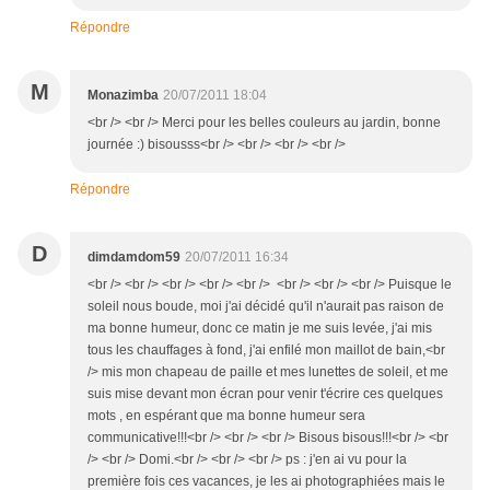
Répondre
M
Monazimba
20/07/2011 18:04
<br /> <br /> Merci pour les belles couleurs au jardin, bonne
journée :) bisousss<br /> <br /> <br /> <br />
Répondre
D
dimdamdom59
20/07/2011 16:34
<br /> <br /> <br /> <br /> <br /> <br /> <br /> <br /> Puisque le
soleil nous boude, moi j'ai décidé qu'il n'aurait pas raison de
ma bonne humeur, donc ce matin je me suis levée, j'ai mis
tous les chauffages à fond, j'ai enfilé mon maillot de bain,<br
/> mis mon chapeau de paille et mes lunettes de soleil, et me
suis mise devant mon écran pour venir t'écrire ces quelques
mots , en espérant que ma bonne humeur sera
communicative!!!<br /> <br /> <br /> Bisous bisous!!!<br /> <br
/> <br /> Domi.<br /> <br /> <br /> ps : j'en ai vu pour la
première fois ces vacances, je les ai photographiées mais le