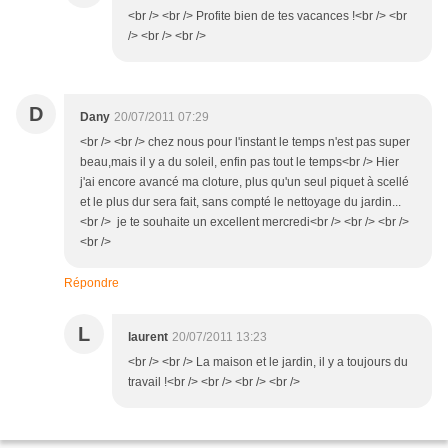
<br /> <br /> Profite bien de tes vacances !<br /> <br
/> <br /> <br />
D
Dany
20/07/2011 07:29
<br /> <br /> chez nous pour l'instant le temps n'est pas super
beau,mais il y a du soleil, enfin pas tout le temps<br /> Hier
j'ai encore avancé ma cloture, plus qu'un seul piquet à scellé
et le plus dur sera fait, sans compté le nettoyage du jardin...
<br /> je te souhaite un excellent mercredi<br /> <br /> <br />
<br />
Répondre
L
laurent
20/07/2011 13:23
<br /> <br /> La maison et le jardin, il y a toujours du
travail !<br /> <br /> <br /> <br />