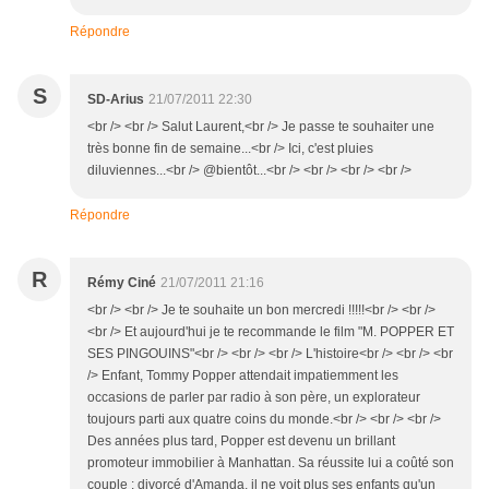
Répondre
S
SD-Arius
21/07/2011 22:30
<br /> <br /> Salut Laurent,<br /> Je passe te souhaiter une
très bonne fin de semaine...<br /> Ici, c'est pluies
diluviennes...<br /> @bientôt...<br /> <br /> <br /> <br />
Répondre
R
Rémy Ciné
21/07/2011 21:16
<br /> <br /> Je te souhaite un bon mercredi !!!!!<br /> <br />
<br /> Et aujourd'hui je te recommande le film "M. POPPER ET
SES PINGOUINS"<br /> <br /> <br /> L'histoire<br /> <br /> <br
/> Enfant, Tommy Popper attendait impatiemment les
occasions de parler par radio à son père, un explorateur
toujours parti aux quatre coins du monde.<br /> <br /> <br />
Des années plus tard, Popper est devenu un brillant
promoteur immobilier à Manhattan. Sa réussite lui a coûté son
couple : divorcé d'Amanda, il ne voit plus ses enfants qu'un