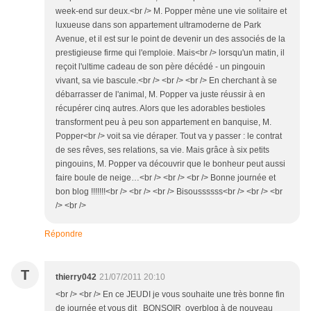
week-end sur deux.<br /> M. Popper mène une vie solitaire et
luxueuse dans son appartement ultramoderne de Park
Avenue, et il est sur le point de devenir un des associés de la
prestigieuse firme qui l'emploie. Mais<br /> lorsqu'un matin, il
reçoit l'ultime cadeau de son père décédé - un pingouin
vivant, sa vie bascule.<br /> <br /> <br /> En cherchant à se
débarrasser de l'animal, M. Popper va juste réussir à en
récupérer cinq autres. Alors que les adorables bestioles
transforment peu à peu son appartement en banquise, M.
Popper<br /> voit sa vie déraper. Tout va y passer : le contrat
de ses rêves, ses relations, sa vie. Mais grâce à six petits
pingouins, M. Popper va découvrir que le bonheur peut aussi
faire boule de neige…<br /> <br /> <br /> Bonne journée et
bon blog !!!!!!!<br /> <br /> <br /> Bisoussssss<br /> <br /> <br
/> <br />
Répondre
T
thierry042
21/07/2011 20:10
<br /> <br /> En ce JEUDI je vous souhaite une très bonne fin
de journée et vous dit BONSOIR overblog à de nouveau