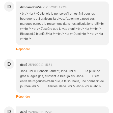
D
dimdamdom59
25/10/2011 17:24
<br /> <br /> Cette fois je pense qu'il en est fini pour les
bourgeons et floraisons tardives, l'automne a posé ses
marques et nous le ressentons dans nos articulations lol!!!<br
/> <br /> <br /> J'espère que tu vas bien!!!<br /> <br /> <br />
Bisous et à bientôt!!!<br /> <br /> <br /> Domi.<br /> <br /> <br
/> <br />
Répondre
D
dédé
25/10/2011 15:51
<br /> <br /> Bonsoir Laurent,<br /> <br /> La pluie de
gros nuages gris, arrosent le Beaujolais. <br /> C'est
entre deux gouttes d'eau que je te souhaite, une bonne fin de
journée.<br /> Amitiés. dédé. <br /> <br /> <br /> <br />
Répondre
D
dédé
24/10/2011 15:20