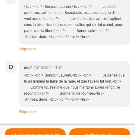
<br /> <br /> Bonjour Laurent,<br /> <br /> Le soleil
généreux qui illumine le Beaujolais, est accompagné d'un
vent assez fort. <br /> Les feuilles des arbres s'agitent
sous la bise. Nombreuses sont celles qui se détachent, pour
partir vers la liberté.<br /> Bonne soirée.<br />
Amitiés. dédé. <br /> <br /> <br /> <br />
Répondre
D
dédé
23/10/2011 14:42
<br /> <br /> Bonjour Laurent,<br /> <br /> Je pense que
tu as terminé la taille de la haie, et que l'apéro fut bon.<br />
Comme toi, j'estime que nous méritons après l'effort...le
réconfort.<br /> Bonne fin de journée.<br />
Amitiés. dédé. <br /> <br /> <br /> <br />
Répondre
< La musaraigne carrelet
argiope frelon >