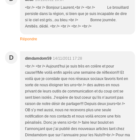
<br /> <br /> Bonjour Laurent,<br /> <br /> Le brouillard
persiste dans la région, si bien que je suis incapable de dire
si le ciel est gris...ou bleu.<br /> Bonne journée.
Amitiés. dédé. <br /> <br /> <br /> <br />
Répondre
D
dimdamdom59
14/11/2011 17:28
<br /> <br /> Aujourd'hui je suis très en colère et pour
cause!!!Me voilà enfin après une semaine de réflexion!!! Et
voilà que je constate que nos réseaux sociaux favoris font en
sorte de nous éloigner les uns<br /> des autres en nous
privant de leurs outils de communication et du coup ont se
sent bien isolés. J’espère de tout coeur qu’ils n’auront pas
raison de notre désir de partager!!! Depuis deux jours<br />
OB s’y met aussi, nous ne recevons plus une seule
notification de nos contacts et nous voilà encore une fois
pénalisés. Donc je viens ici<br /> faire leur boulot en
t’annonçant que j’ai publié des nouveaux articles tant chez
Dimdamdom que sur l’annuaire pour les Nuls!!!<br /> Pour ma