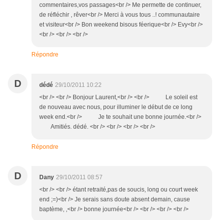
commentaires,vos passages<br /> Me permette de continuer,
de réfléchir , rêver<br /> Merci à vous tous ..! communautaire
et visiteur<br /> Bon weekend bisous féerique<br /> Evy<br />
<br /> <br /> <br />
Répondre
D
dédé
29/10/2011 10:22
<br /> <br /> Bonjour Laurent,<br /> <br /> Le soleil est
de nouveau avec nous, pour illuminer le début de ce long
week end.<br /> Je te souhait une bonne journée.<br />
Amitiés. dédé. <br /> <br /> <br /> <br />
Répondre
D
Dany
29/10/2011 08:57
<br /> <br /> étant retraité,pas de soucis, long ou court week
end ;=)<br /> Je serais sans doute absent demain, cause
baptème, ,<br /> bonne journée<br /> <br /> <br /> <br />