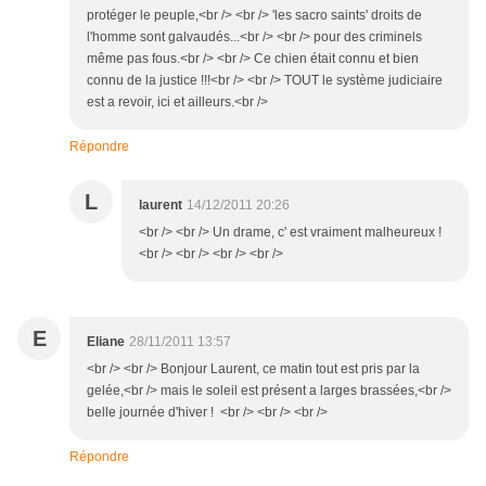
protéger le peuple,<br /> <br /> 'les sacro saints' droits de
l'homme sont galvaudés...<br /> <br /> pour des criminels
même pas fous.<br /> <br /> Ce chien était connu et bien
connu de la justice !!!<br /> <br /> TOUT le système judiciaire
est a revoir, ici et ailleurs.<br />
Répondre
L
laurent
14/12/2011 20:26
<br /> <br /> Un drame, c' est vraiment malheureux !
<br /> <br /> <br /> <br />
E
Eliane
28/11/2011 13:57
<br /> <br /> Bonjour Laurent, ce matin tout est pris par la
gelée,<br /> mais le soleil est présent a larges brassées,<br />
belle journée d'hiver ! <br /> <br /> <br />
Répondre