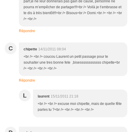
part je ne leur donnerais pas gain de cause, personne ne
pourra m’empêcher de partager!!!<br /> Voilà je t’embrasse et
te dis à très bientôt!!!<br /> Bisous<br /> Domi.<br /> <br /> <br
/> <br />
Répondre
C
chipette
14/11/2011 08:04
<br /> <br /> coucou Laurent un petit passage pour te
souhaiter une tres bonne fete ,bisessssssssssss chipette<br
/> <br /> <br /> <br />
Répondre
L
laurent
15/11/2011 21:18
<br /> <br /> excuse moi chipette, mais de quelle fête
parles tu ?<br /> <br /> <br /> <br />