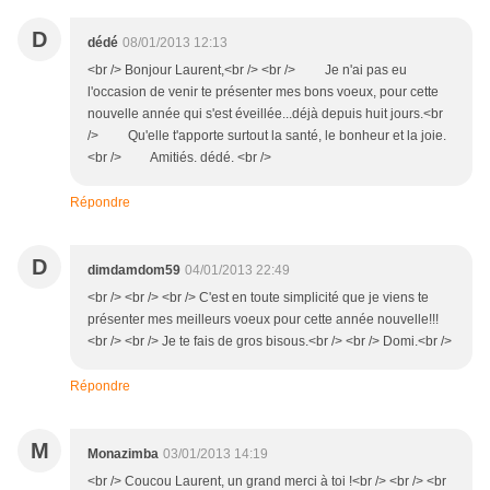
D
dédé
08/01/2013 12:13
<br /> Bonjour Laurent,<br /> <br /> Je n'ai pas eu
l'occasion de venir te présenter mes bons voeux, pour cette
nouvelle année qui s'est éveillée...déjà depuis huit jours.<br
/> Qu'elle t'apporte surtout la santé, le bonheur et la joie.
<br /> Amitiés. dédé. <br />
Répondre
D
dimdamdom59
04/01/2013 22:49
<br /> <br /> <br /> C'est en toute simplicité que je viens te
présenter mes meilleurs voeux pour cette année nouvelle!!!
<br /> <br /> Je te fais de gros bisous.<br /> <br /> Domi.<br />
Répondre
M
Monazimba
03/01/2013 14:19
<br /> Coucou Laurent, un grand merci à toi !<br /> <br /> <br