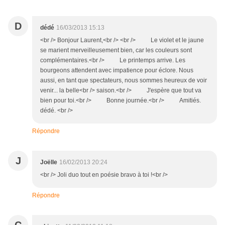
D
dédé
16/03/2013 15:13
<br /> Bonjour Laurent,<br /> <br /> Le violet et le jaune
se marient merveilleusement bien, car les couleurs sont
complémentaires.<br /> Le printemps arrive. Les
bourgeons attendent avec impatience pour éclore. Nous
aussi, en tant que spectateurs, nous sommes heureux de voir
venir... la belle<br /> saison.<br /> J'espère que tout va
bien pour toi.<br /> Bonne journée.<br /> Amitiés.
dédé. <br />
Répondre
J
Joëlle
16/02/2013 20:24
<br /> Joli duo tout en poésie bravo à toi !<br />
Répondre