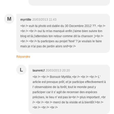
M
myrtille
20/03/2013 11:43
<br /> euh ta photo est datée du 30 Decembre 2012 ??..<br />
<br /> <br /> oui tu m'as manqué enfin j'aime bien suivre ton
blog et là j'attendais ton retour comme dit la chanson ;)<br />
<br /> <br /> tu participes au projet 'Noë' ? je voulais le faire
mais je n'ai pas de jardin alors snif<br />
Répondre
L
laurent.f
20/03/2013 20:20
<br /> <br /> Bonsoir Myrtille,<br /> <br /> <br /> L'
article est presque prêt, et je participe effectivement à
l' observatoire de la forêt, tout le monde peut y
participer car il s' agit de recenser des espèces
précises, le lieu n' est pas le<br /> plus important ,<br
/> <br /> <br /> merci de ta visiste et à bientôt !<br />
<br /> <br /> <br />