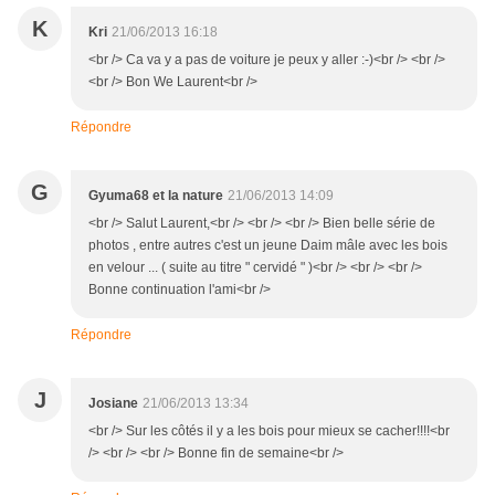
K
Kri
21/06/2013 16:18
<br /> Ca va y a pas de voiture je peux y aller :-)<br /> <br />
<br /> Bon We Laurent<br />
Répondre
G
Gyuma68 et la nature
21/06/2013 14:09
<br /> Salut Laurent,<br /> <br /> <br /> Bien belle série de
photos , entre autres c'est un jeune Daim mâle avec les bois
en velour ... ( suite au titre " cervidé " )<br /> <br /> <br />
Bonne continuation l'ami<br />
Répondre
J
Josiane
21/06/2013 13:34
<br /> Sur les côtés il y a les bois pour mieux se cacher!!!!<br
/> <br /> <br /> Bonne fin de semaine<br />