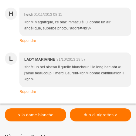
H
heidi
01/11/2013 08:11
<br /> Magnifique, ce blac immaculé lui donne un air
angélique, superbe photo, j'adore♥<br />
Répondre
L
LADY MARIANNE
31/10/2013 19:57
<br /> un bel oiseau !! quelle blancheur !! le long bec-<br />
j'aime beaucoup !! merci Laurent-<br /> bonne continuation !!
<br />
Répondre
< la dame blanche
duo d' aigrettes >