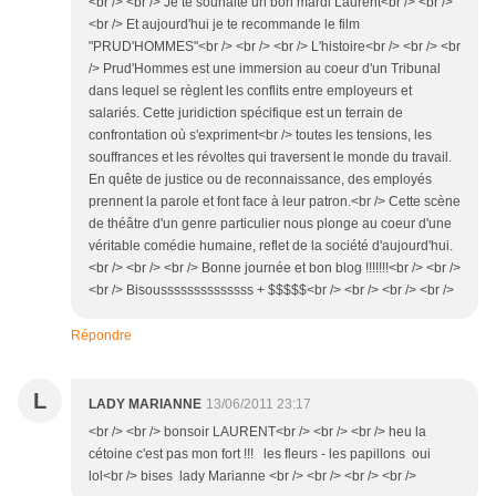
<br /> <br /> Je te souhaite un bon mardi Laurent<br /> <br />
<br /> Et aujourd'hui je te recommande le film
"PRUD'HOMMES"<br /> <br /> <br /> L'histoire<br /> <br /> <br
/> Prud'Hommes est une immersion au coeur d'un Tribunal
dans lequel se règlent les conflits entre employeurs et
salariés. Cette juridiction spécifique est un terrain de
confrontation où s'expriment<br /> toutes les tensions, les
souffrances et les révoltes qui traversent le monde du travail.
En quête de justice ou de reconnaissance, des employés
prennent la parole et font face à leur patron.<br /> Cette scène
de théâtre d'un genre particulier nous plonge au coeur d'une
véritable comédie humaine, reflet de la société d'aujourd'hui.
<br /> <br /> <br /> Bonne journée et bon blog !!!!!!!<br /> <br />
<br /> Bisoussssssssssssss + $$$$$<br /> <br /> <br /> <br />
Répondre
L
LADY MARIANNE
13/06/2011 23:17
<br /> <br /> bonsoir LAURENT<br /> <br /> <br /> heu la
cétoine c'est pas mon fort !!! les fleurs - les papillons oui
lol<br /> bises lady Marianne <br /> <br /> <br /> <br />