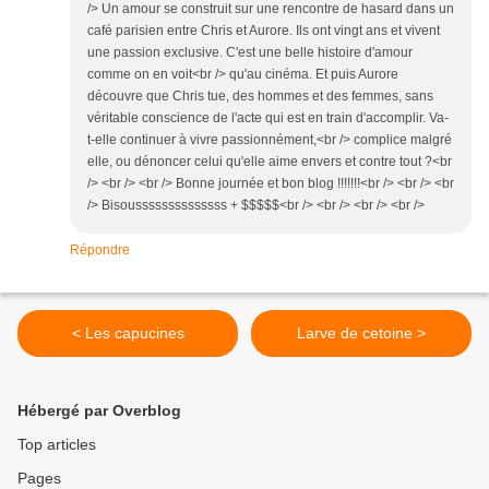
/> Un amour se construit sur une rencontre de hasard dans un
café parisien entre Chris et Aurore. Ils ont vingt ans et vivent
une passion exclusive. C'est une belle histoire d'amour
comme on en voit<br /> qu'au cinéma. Et puis Aurore
découvre que Chris tue, des hommes et des femmes, sans
véritable conscience de l'acte qui est en train d'accomplir. Va-
t-elle continuer à vivre passionnément,<br /> complice malgré
elle, ou dénoncer celui qu'elle aime envers et contre tout ?<br
/> <br /> <br /> Bonne journée et bon blog !!!!!!!<br /> <br /> <br
/> Bisoussssssssssssss + $$$$$<br /> <br /> <br /> <br />
Répondre
< Les capucines
Larve de cetoine >
Hébergé par Overblog
Top articles
Pages