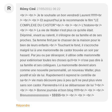
R
Rémy Ciné
27/05/2011 06:22
<br /> <br /> Je te souhaite un bon vendredi Laurent !!!!!!!!<br
/> <br /> <br /> Et aujourd'hui je te recommande le film "LE
COMPLEXE DU CASTOR"<br /> <br /> <br /> L'histoire<br />
<br /> <br /> La vie de Walter n'est plus ce qu'elle était.
Déprimé, vivant au ralenti, il s'éloigne de sa famille et de ses
proches. Sa femme finit par le chasser de la maison pour le
bien de leurs enfants.<br /> Touchant le fond, il s'accroche
malgré lui à une marionnette de castor trouvée un soir par
hasard. Par jeu ou par désespoir, il utilise cette marionnette
pour extérioriser toutes les choses qu'il<br /> n'ose pas dire à
sa famille et ses collègues. La marionnette devient alors
comme une nouvelle personnalité, un nouveau Walter, plus
positif et sûr de lui. Rapidement il reprend le contrôle de
sa<br /> vie mais découvre peu à peu qu'il ne peut plus vivre
sans son castor. Parviendra-t-il à se débarrasser de lui ?<br />
<br /> <br /> Bonne journée et bon blog !!!!!!!<br /> <br /> <br />
Bisoussssssssssssss + $$$$$<br /> <br /> <br /> <br />
Répondre