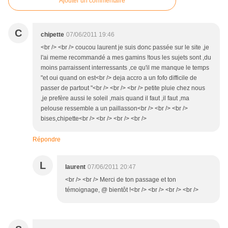
Ajouter un commentaire
C
chipette
07/06/2011 19:46
<br /> <br /> coucou laurent je suis donc passée sur le site ,je
l'ai meme recommandé a mes gamins !tous les sujets sont ,du
moins parraissent interressants ,ce qu'il me manque le temps
"et oui quand on est<br /> deja accro a un fofo difficile de
passer de partout "<br /> <br /> <br /> petite pluie chez nous
,je prefère aussi le soleil ,mais quand il faut ,il faut ,ma
pelouse ressemble a un paillasson<br /> <br /> <br />
bises,chipette<br /> <br /> <br /> <br />
Répondre
L
laurent
07/06/2011 20:47
<br /> <br /> Merci de ton passage et ton
témoignage, @ bientôt !<br /> <br /> <br /> <br />