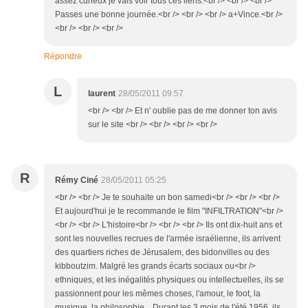
assez curieux je vais voir tous ces liens.<br /> <br /> <br />
Passes une bonne journée.<br /> <br /> <br /> a+Vince.<br />
<br /> <br /> <br />
Répondre
L
laurent
28/05/2011 09:57
<br /> <br /> Et n' oublie pas de me donner ton avis
sur le site <br /> <br /> <br /> <br />
R
Rémy Ciné
28/05/2011 05:25
<br /> <br /> Je te souhaite un bon samedi<br /> <br /> <br />
Et aujourd'hui je te recommande le film "INFILTRATION"<br />
<br /> <br /> L'histoire<br /> <br /> <br /> Ils ont dix-huit ans et
sont les nouvelles recrues de l'armée israélienne, ils arrivent
des quartiers riches de Jérusalem, des bidonvilles ou des
kibboutzim. Malgré les grands écarts sociaux ou<br />
ethniques, et les inégalités physiques ou intellectuelles, ils se
passionnent pour les mêmes choses, l'amour, le foot, la
musique, la philosophie…Durant les 3 mois de l'été 1956, ils