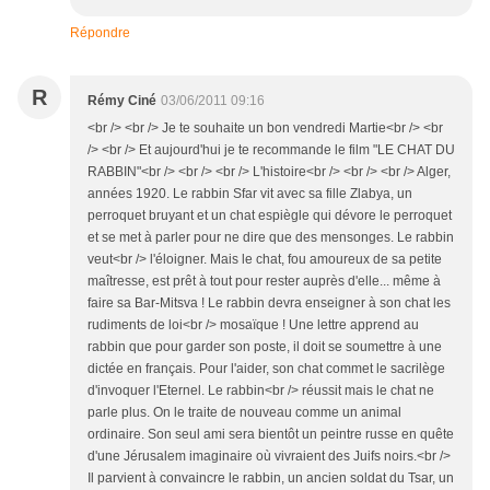
Répondre
R
Rémy Ciné
03/06/2011 09:16
<br /> <br /> Je te souhaite un bon vendredi Martie<br /> <br
/> <br /> Et aujourd'hui je te recommande le film "LE CHAT DU
RABBIN"<br /> <br /> <br /> L'histoire<br /> <br /> <br /> Alger,
années 1920. Le rabbin Sfar vit avec sa fille Zlabya, un
perroquet bruyant et un chat espiègle qui dévore le perroquet
et se met à parler pour ne dire que des mensonges. Le rabbin
veut<br /> l'éloigner. Mais le chat, fou amoureux de sa petite
maîtresse, est prêt à tout pour rester auprès d'elle... même à
faire sa Bar-Mitsva ! Le rabbin devra enseigner à son chat les
rudiments de loi<br /> mosaïque ! Une lettre apprend au
rabbin que pour garder son poste, il doit se soumettre à une
dictée en français. Pour l'aider, son chat commet le sacrilège
d'invoquer l'Eternel. Le rabbin<br /> réussit mais le chat ne
parle plus. On le traite de nouveau comme un animal
ordinaire. Son seul ami sera bientôt un peintre russe en quête
d'une Jérusalem imaginaire où vivraient des Juifs noirs.<br />
Il parvient à convaincre le rabbin, un ancien soldat du Tsar, un