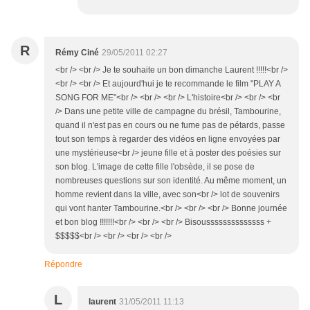
R
Rémy Ciné
29/05/2011 02:27
<br /> <br /> Je te souhaite un bon dimanche Laurent !!!!!<br />
<br /> <br /> Et aujourd'hui je te recommande le film "PLAY A
SONG FOR ME"<br /> <br /> <br /> L'histoire<br /> <br /> <br
/> Dans une petite ville de campagne du brésil, Tambourine,
quand il n'est pas en cours ou ne fume pas de pétards, passe
tout son temps à regarder des vidéos en ligne envoyées par
une mystérieuse<br /> jeune fille et à poster des poésies sur
son blog. L'image de cette fille l'obsède, il se pose de
nombreuses questions sur son identité. Au même moment, un
homme revient dans la ville, avec son<br /> lot de souvenirs
qui vont hanter Tambourine.<br /> <br /> <br /> Bonne journée
et bon blog !!!!!!!<br /> <br /> <br /> Bisoussssssssssssss +
$$$$$<br /> <br /> <br /> <br />
Répondre
L
laurent
31/05/2011 11:13