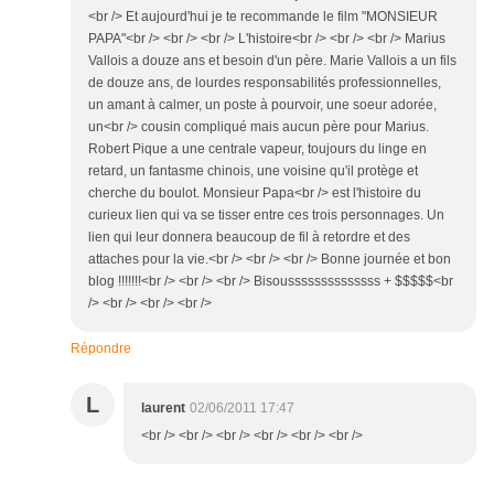
<br /> Et aujourd'hui je te recommande le film "MONSIEUR
PAPA"<br /> <br /> <br /> L'histoire<br /> <br /> <br /> Marius
Vallois a douze ans et besoin d'un père. Marie Vallois a un fils
de douze ans, de lourdes responsabilités professionnelles,
un amant à calmer, un poste à pourvoir, une soeur adorée,
un<br /> cousin compliqué mais aucun père pour Marius.
Robert Pique a une centrale vapeur, toujours du linge en
retard, un fantasme chinois, une voisine qu'il protège et
cherche du boulot. Monsieur Papa<br /> est l'histoire du
curieux lien qui va se tisser entre ces trois personnages. Un
lien qui leur donnera beaucoup de fil à retordre et des
attaches pour la vie.<br /> <br /> <br /> Bonne journée et bon
blog !!!!!!!<br /> <br /> <br /> Bisoussssssssssssss + $$$$$<br
/> <br /> <br /> <br />
Répondre
L
laurent
02/06/2011 17:47
<br /> <br /> <br /> <br /> <br /> <br />