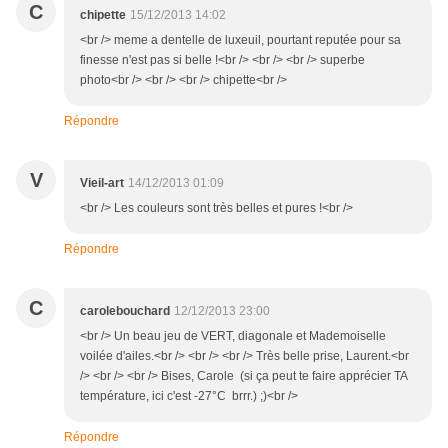
C
chipette
15/12/2013 14:02
<br /> meme a dentelle de luxeuil, pourtant reputée pour sa
finesse n'est pas si belle !<br /> <br /> <br /> superbe
photo<br /> <br /> <br /> chipette<br />
Répondre
V
Vieil-art
14/12/2013 01:09
<br /> Les couleurs sont très belles et pures !<br />
Répondre
C
carolebouchard
12/12/2013 23:00
<br /> Un beau jeu de VERT, diagonale et Mademoiselle
voilée d'ailes.<br /> <br /> <br /> Très belle prise, Laurent.<br
/> <br /> <br /> Bises, Carole (si ça peut te faire apprécier TA
température, ici c'est -27°C brrr.) ;)<br />
Répondre