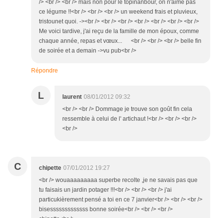
/> <br /> <br /> mais non pour le topinanbour, on n'aime pas
ce légume !!<br /> <br /> <br /> un weekend frais et pluvieux,
tristounet quoi. -><br /> <br /> <br /> <br /> <br /> <br /> <br />
Me voici tardive, j'ai reçu de la famille de mon époux, comme
chaque année, repas et vœux... <br /> <br /> <br /> belle fin
de soirée et a demain ->vu pub<br />
Répondre
L
laurent
08/01/2012 09:32
<br /> <br /> Dommage je trouve son goût fin cela
ressemble à celui de l' artichaut !<br /> <br /> <br />
<br />
C
chipette
07/01/2012 19:27
<br /> wouaaaaaaaaa superbe recolte ,je ne savais pas que
tu faisais un jardin potager !!!<br /> <br /> <br /> j'ai
particukièrement pensé a toi en ce 7 janvier<br /> <br /> <br />
bisesssssssssssss bonne soirée<br /> <br /> <br />