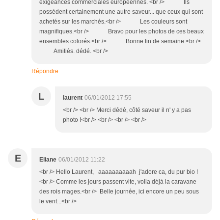
exigeances commerciales européennes. <br /> Ils
possèdent certainement une autre saveur... que ceux qui sont
achetés sur les marchés.<br /> Les couleurs sont
magnifiques.<br /> Bravo pour les photos de ces beaux
ensembles colorés.<br /> Bonne fin de semaine.<br />
Amitiés. dédé. <br />
Répondre
L
laurent
06/01/2012 17:55
<br /> <br /> Merci dédé, côté saveur il n' y a pas
photo !<br /> <br /> <br /> <br />
E
Eliane
06/01/2012 11:22
<br /> Hello Laurent, aaaaaaaaaah j'adore ca, du pur bio !
<br /> Comme les jours passent vite, voila déjà la caravane
des rois mages.<br /> Belle journée, ici encore un peu sous
le vent...<br />