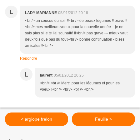
L
LADY MARIANNE
05/01/2012 20:18
<br /> un coucou du soir !!<br /> de beaux légumes !! bravo !!
<br /> mes meilleurs voeux pour la nouvelle année - je ne
sais plus si je te l'ai souhaité !!<br /> pas grave --- mieux vaut
deux fois que pas du tout-<br /> bonne continuation - bises
amicales !!<br />
Répondre
L
laurent
05/01/2012 20:25
<br /> <br /> Merci pour les légumes et pour les
voeux !<br /> <br /> <br /> <br />
< argiope frelon
Feuille >