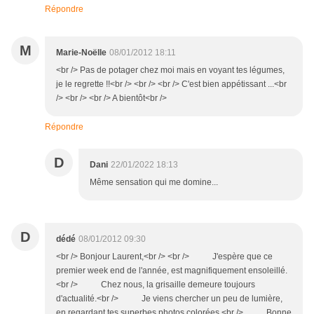
Répondre
M
Marie-Noëlle
08/01/2012 18:11
<br /> Pas de potager chez moi mais en voyant tes légumes,
je le regrette !!<br /> <br /> <br /> C'est bien appétissant ...<br
/> <br /> <br /> A bientôt<br />
Répondre
D
Dani
22/01/2022 18:13
Même sensation qui me domine...
D
dédé
08/01/2012 09:30
<br /> Bonjour Laurent,<br /> <br /> J'espère que ce
premier week end de l'année, est magnifiquement ensoleillé.
<br /> Chez nous, la grisaille demeure toujours
d'actualité.<br /> Je viens chercher un peu de lumière,
en regardant tes superbes photos colorées.<br /> Bonne