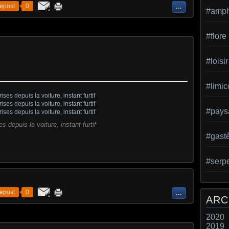
epost
0
…
#amph
#flore
#loisir
#limic
#pays
s depuis la voiture, instant furtif
#gast
#serp
epost
0
…
ARC
2020
2019