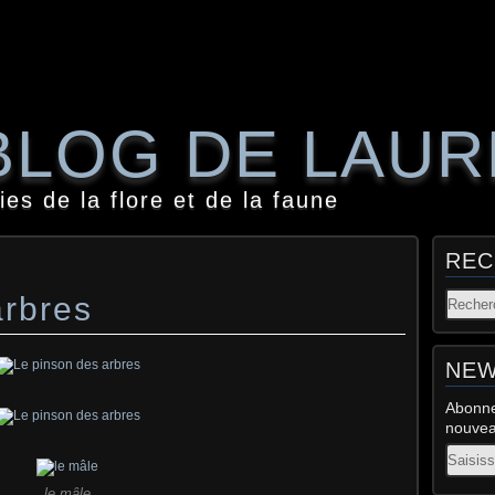
BLOG DE LAU
es de la flore et de la faune
REC
arbres
NEW
Abonne
nouveau
Email
le mâle