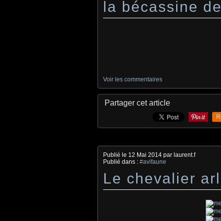
la bécassine d
Voir les commentaires
Partager cet article
R
Publié le
12 Mai 2014
par laurent.f
Publié dans :
#avifaune
Le chevalier ar