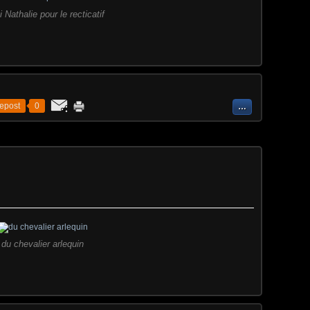
 Nathalie pour le recticatif
epost
0
…
du chevalier arlequin