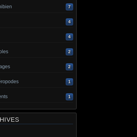
ibien
7
4
4
oles
2
ages
2
éropodes
1
ents
1
HIVES