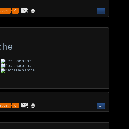
epost
0
…
che
epost
0
…