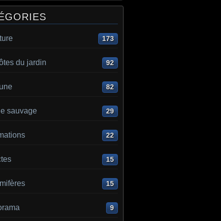
ÉGORIES
ture
173
ôtes du jardin
92
aune
82
e sauvage
29
mations
22
ctes
15
ifères
15
orama
9