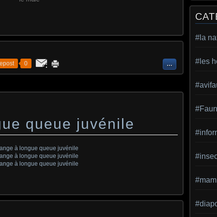
CAT
#la na
#les h
epost
0
…
#avif
#Faun
ue queue juvénile
#infor
#inse
#mamm
#diap