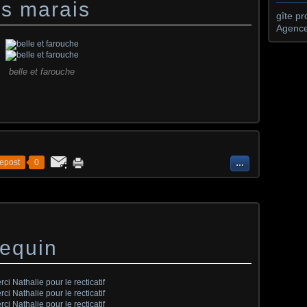
es marais
gîte p
Agence
belle et farouche
epost
0
…
lequin