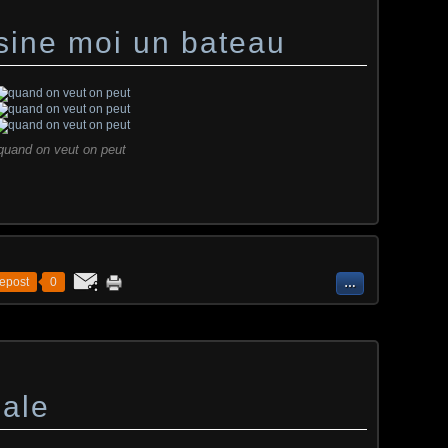
essine moi un bateau
quand on veut on peut
epost
0
…
ale