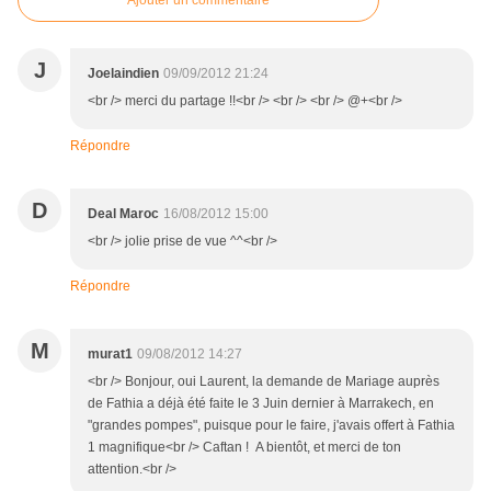
Ajouter un commentaire
J
Joelaindien
09/09/2012 21:24
<br /> merci du partage !!<br /> <br /> <br /> @+<br />
Répondre
D
Deal Maroc
16/08/2012 15:00
<br /> jolie prise de vue ^^<br />
Répondre
M
murat1
09/08/2012 14:27
<br /> Bonjour, oui Laurent, la demande de Mariage auprès
de Fathia a déjà été faite le 3 Juin dernier à Marrakech, en
"grandes pompes", puisque pour le faire, j'avais offert à Fathia
1 magnifique<br /> Caftan ! A bientôt, et merci de ton
attention.<br />