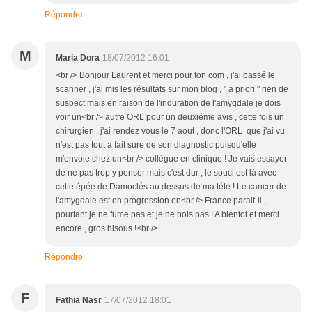
Répondre
M
Maria Dora
18/07/2012 16:01
<br /> Bonjour Laurent et merci pour ton com , j'ai passé le
scanner , j'ai mis les résultats sur mon blog , " a priori " rien de
suspect mais en raison de l'induration de l'amygdale je dois
voir un<br /> autre ORL pour un deuxiéme avis , cette fois un
chirurgien , j'ai rendez vous le 7 aout , donc l'ORL que j'ai vu
n'est pas tout a fait sure de son diagnostic puisqu'elle
m'envoie chez un<br /> collégue en clinique ! Je vais essayer
de ne pas trop y penser mais c'est dur , le souci est là avec
cette épée de Damoclés au dessus de ma téte ! Le cancer de
l'amygdale est en progression en<br /> France parait-il ,
pourtant je ne fume pas et je ne bois pas ! A bientot et merci
encore , gros bisous !<br />
Répondre
F
Fathia Nasr
17/07/2012 18:01