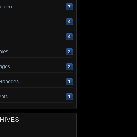
ibien
7
4
4
oles
2
ages
2
éropodes
1
ents
1
HIVES