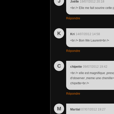
J
Joëlle
19/07/2012 20:18
<br /> Elle me fait sourire cette p
Répondre
K
Kri
14/07/2012 14:58
<br /> Bon We Laurent<br />
Répondre
C
chipette
09/07/2012 19:42
<br /> elle est magnifique ,pre
d'observer ,meme une chenille<br
chipette<br />
Répondre
M
Martial
07/07/2012 19:27