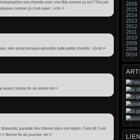
photographier une chenille avec une tête comme ça lol !! Très joli
2016
i dépasse comme ça c'est super ;-)<br />
2015
2014
2013
2012
2011
2010
2009
es, elle serait presque adorable cette petite chenille :-)))<br />
2008
0014
ART
e autant, bonne fin de soirée<br />
disparate, parasite des chènes dans ma région. Cela dit, il est
/> Bonne fin de journée <br />
LIE