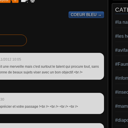
epost
0
CAT
COEUR BLEU →
#la na
#les h
#avif
11/2012 10:05
#Faun
uit une merveille mais c'est surtout le talent qui procure tout, sans
nne de beaux sujets viser avec un bon objectif.<br />
#infor
#inse
:30
#mamm
pprécier et votre passage !<br /> <br /> <br /> <br />
#diap