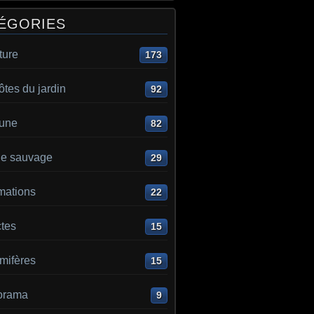
ÉGORIES
ture
173
ôtes du jardin
92
aune
82
e sauvage
29
mations
22
ctes
15
ifères
15
orama
9