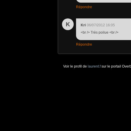
Répondre
K
Kri
06/07/2012 16:05
<br /> Très poilue <br />
Répondre
Voir le profil de
laurent.f
sur le portail Over