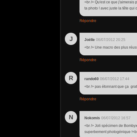
<br /> Qu'est ce que j'aimerais 
ta photo ! avec juste la tête qu
Répondre
J
Joëlle
06/07/2012 20:25
<br /> Une macro des plus réussi
Répondre
R
rando60
06/07/2012 17:44
<br /> pas étonnant que ça grat
Répondre
N
Nokomis
06/07/2012 16:57
<br /> Joli spécimen de Bombyx 
superbement photogénique !<br 