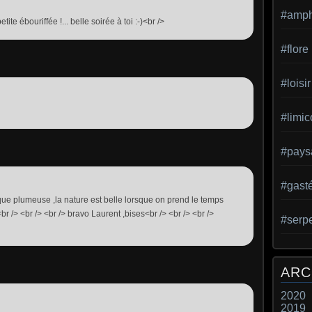
#amph
etite ébouriffée !... belle soirée à toi :-)<br />
#flore
#loisir
#limic
#pays
#gast
sque plumeuse ,la nature est belle lorsque on prend le temps
 /> <br /> <br /> bravo Laurent ,bises<br /> <br /> <br />
#serp
ARC
2020
2019