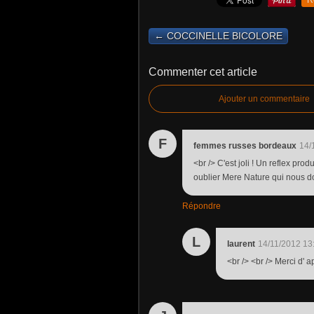
R
← COCCINELLE BICOLORE
Commenter cet article
Ajouter un commentaire
F
femmes russes bordeaux
14/
<br /> C'est joli ! Un reflex prod
oublier Mere Nature qui nous do
Répondre
L
laurent
14/11/2012 13
<br /> <br /> Merci d' a