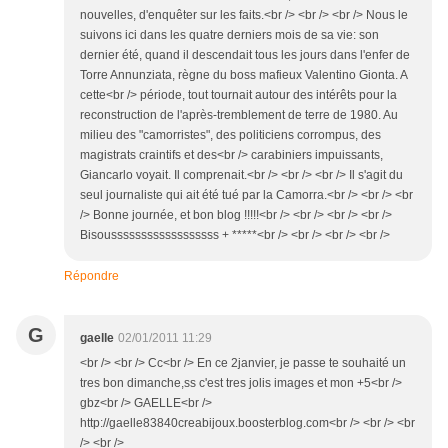
nouvelles, d'enquêter sur les faits.<br /> <br /> <br /> Nous le
suivons ici dans les quatre derniers mois de sa vie: son
dernier été, quand il descendait tous les jours dans l'enfer de
Torre Annunziata, règne du boss mafieux Valentino Gionta. A
cette<br /> période, tout tournait autour des intérêts pour la
reconstruction de l'après-tremblement de terre de 1980. Au
milieu des "camorristes", des politiciens corrompus, des
magistrats craintifs et des<br /> carabiniers impuissants,
Giancarlo voyait. Il comprenait.<br /> <br /> <br /> Il s'agit du
seul journaliste qui ait été tué par la Camorra.<br /> <br /> <br
/> Bonne journée, et bon blog !!!!!<br /> <br /> <br /> <br />
Bisoussssssssssssssssss + *****<br /> <br /> <br /> <br />
Répondre
G
gaelle
02/01/2011 11:29
<br /> <br /> Cc<br /> En ce 2janvier, je passe te souhaité un
tres bon dimanche,ss c'est tres jolis images et mon +5<br />
gbz<br /> GAELLE<br />
http://gaelle83840creabijoux.boosterblog.com<br /> <br /> <br
/> <br />