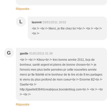
Répondre
L
laurent
03/01/2011 18:02
<br /> <br /> Merci, je file chez toi !<br /> <br /> <br />
<br />
G
gaelle
01/01/2011 01:36
<br /> <br /> Kikou<br /> tres bonne année 2011, bcp de
bonheur, santé argent et pleins de bonne choses<br /> je
t'envois mes plus belle pensées pr cette nouvelles année
merci pr tte fidelité et le bonheur de te lire et de tt les partages
ki viens du plus profond de mon coeur<br /> Enorme BZ<br />
Gaelle<br />
http://gaelle83840creabijoux.boosterblog.com<br /> <br /> <br
/> <br />
Répondre