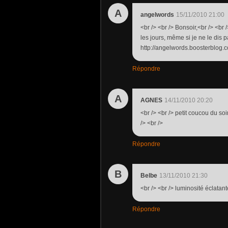
A
angelwords
15/11/2010 21:00
<br /> <br /> Bonsoir,<br /> <br 
les jours, même si je ne le dis p
http://angelwords.boosterblog.co
Répondre
A
AGNES
14/11/2010 20:20
<br /> <br /> petit coucou du soi
/> <br />
Répondre
B
Belbe
13/11/2010 21:30
<br /> <br /> luminosité éclatante
Répondre