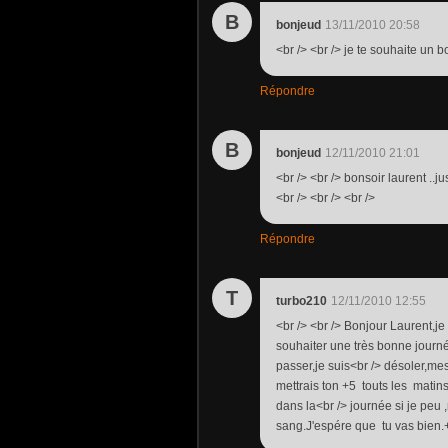
B
bonjeud
13/11/2010 20:58
<br /> <br /> je te souhaite un b
Répondre
B
bonjeud
12/11/2010 21:01
<br /> <br /> bonsoir laurent ..
<br /> <br /> <br />
Répondre
T
turbo210
12/11/2010 12:55
<br /> <br /> Bonjour Laurent,je 
souhaiter une très bonne journ
passer,je suis<br /> désoler,mes
mettrais ton +5 touts les matins,
dans la<br /> journée si je peu ,
sang.J'espére que tu vas bien.+5