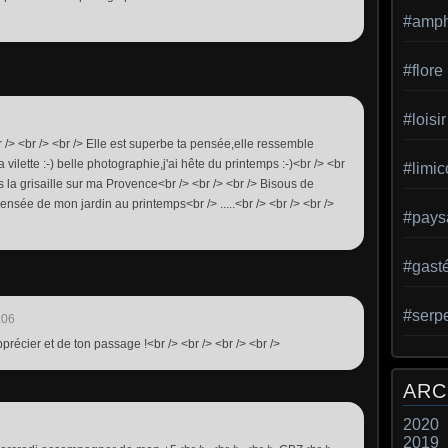
#amph
#flore
#loisir
 /> <br /> <br /> Elle est superbe ta pensée,elle ressemble
 vilette :-) belle photographie,j'ai hête du printemps :-)<br /> <br
#limic
 la grisaille sur ma Provence<br /> <br /> <br /> Bisous de
pensée de mon jardin au printemps<br /> .....<br /> <br /> <br />
#pays
#gast
#serp
:06
pprécier et de ton passage !<br /> <br /> <br /> <br />
ARC
2020
2019