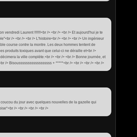
n vendredi Laurent !!!!!!!<br /> <br /> <br /> Et aujourd'hui je te
<br /> <br /> <br /> L'histoire<br /> <br /> <br /> Un ingénieur
table course contre la montre. Les deux hommes tentent de
des produits toxiques avant que celui-ci ne déraille et<br />
décimera la ville complète.<br /> <br /> <br /> Bonne journée, et
> <br /> Bisoussssssssssssssssss + *****<br /> <br /> <br /> <br />
n coucou du jour avec quelques nouvelles de la gazelle qui
bise*<br /> <br /> <br /> <br />