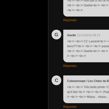
<br /> <br /> mon ptit cc en ce
<br /> <br /> Gaelle<br /> <br /
<br /> <br />
Répondre
G
Gaelle
21/12/2010 09:13
<br /> <br /> CC Laurent<br /> <b
tiens??<br /> <br /> <br /> pass
<br /> <br /> Gaelle<br /> <br /
/> <br /> <br />
Répondre
C
Caboamnope / Les Chats du 
<br /> <br /> Très belle photo ! 
qu'il fait.<br /> <br /> <br /> J'
/> <br /> <br /> Miaou... miaou...
Répondre