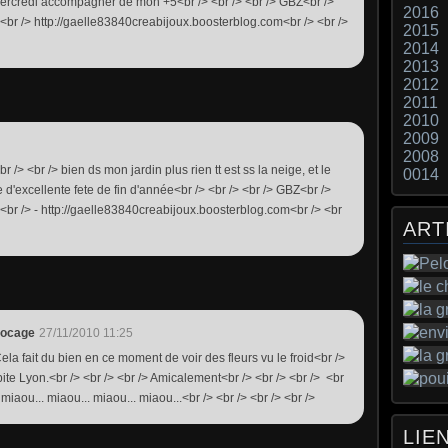
 mercredi accompagner de mon +5<br /> <br /> <br /> GBZ<br />
2016
> <br /> http://gaelle83840creabijoux.boosterblog.com<br /> <br />
2015
2014
2013
2012
2011
2010
2009
2008
r /> <br /> bien ds mon jardin plus rien tt est ss la neige, et le
0014
e d'excellente fete de fin d'année<br /> <br /> <br /> GBZ<br />
> <br /> - http://gaelle83840creabijoux.boosterblog.com<br /> <br
ART
Bocage
27/11/2010 11:25
Cela fait du bien en ce moment de voir des fleurs vu le froid<br />
habite Lyon.<br /> <br /> <br /> Amicalement<br /> <br /> <br /> <br
 miaou... miaou... miaou... miaou...<br /> <br /> <br /> <br />
LIE