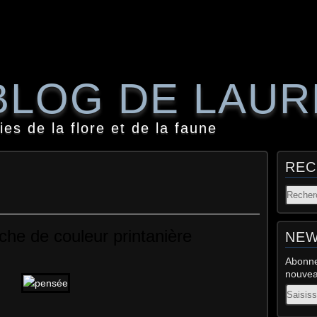
BLOG DE LAU
es de la flore et de la faune
REC
che de couleur printanière
NEW
Abonne
nouveau
Email