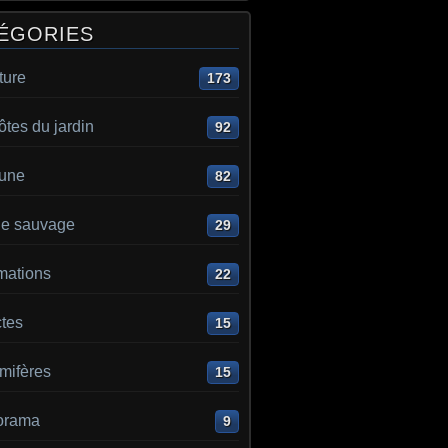
ÉGORIES
ture
173
ôtes du jardin
92
aune
82
e sauvage
29
mations
22
ctes
15
ifères
15
orama
9