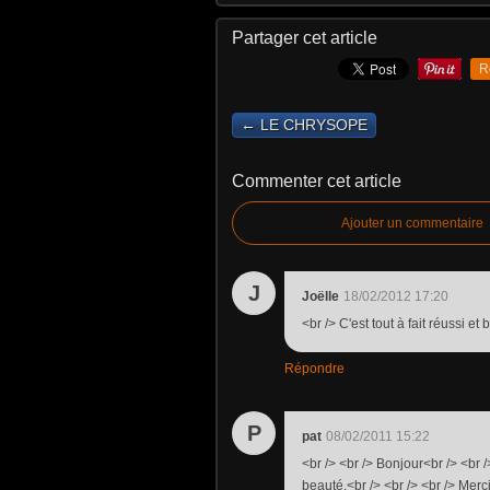
Partager cet article
R
← LE CHRYSOPE
Commenter cet article
Ajouter un commentaire
J
Joëlle
18/02/2012 17:20
<br /> C'est tout à fait réussi e
Répondre
P
pat
08/02/2011 15:22
<br /> <br /> Bonjour<br /> <br /
beauté.<br /> <br /> <br /> Merc