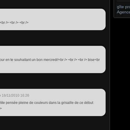
gîte p
Agence
<br /> <br /> <br />
our en te souhaitant un bon mercredi!<br /> <br /> <br /> bise<br
e
16/11/2010 16:26
tite pensée pleine de couleurs dans la grisaille de ce début
/>