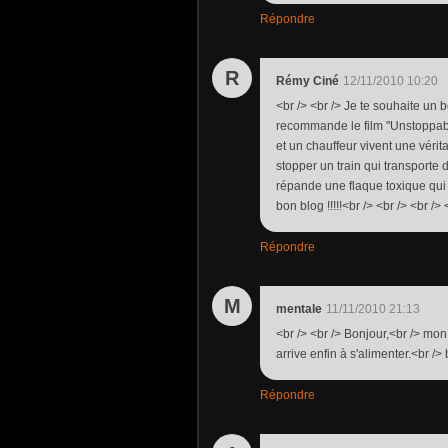
Répondre
R
Rémy Ciné
12/11/2010 10:20
<br /> <br /> Je te souhaite un bo
recommande le film "Unstoppable"
et un chauffeur vivent une véri
stopper un train qui transporte 
répande une flaque toxique qui 
bon blog !!!!!<br /> <br /> <br /
Répondre
M
mentale
11/11/2010 21:13
<br /> <br /> Bonjour,<br /> mo
arrive enfin à s'alimenter.<br /> 
Répondre