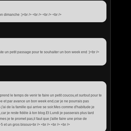
on dimanche :)<br /> <br /> <br /> <br />
juste un petit passage pour te souhaiter un bon week end :)<br />
prend le temps de venir te faire un petit coucou,et surtout pour te
ée et par avance un bon week end,car je ne pourrais pas
 j'ai de la famille qui arrive se soir.Mes comme d'habitude je
car je reste fidèle à ton blog.Et Lundi je passerais plus tard
mes je te promet pas,il faut que j'aille faire une prise de
 et un gros bisous<br /> <br /> <br /> <br />