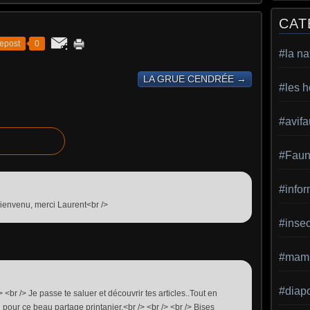
CAT
epost
0
#la na
LA GRUE CENDRÉE →
#les h
#avif
#Faun
#infor
t bienvenu, merci Laurent<br />
#inse
#mamm
#diap
> <br /> Je passe te saluer et découvrir tes articles..Tout en
i pour ce beau partage printanier.<br /> <br /> <br /> Bises