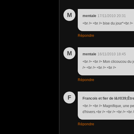
M
mentale
17/11/2010 20:31
<br /> <br /> bise du jour*<br /> 
Répondre
M
mentale
16/11/2010 18:45
<br /> <br /> Mon clicoucou du j
/> <br /> <br /> <br />
Répondre
F
Francois et fier de l&#039;Êtr
<br /> <br /> Magnifique, une pe
d'hivers.<br /> <br /> <br /> <br 
Répondre