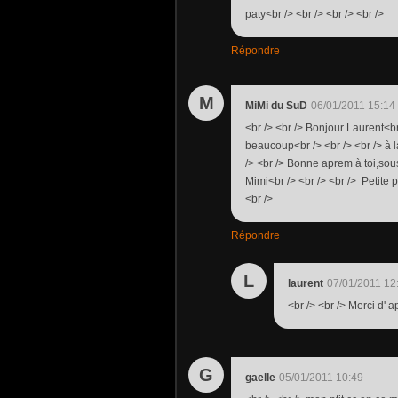
paty<br /> <br /> <br /> <br />
Répondre
M
MiMi du SuD
06/01/2011 15:14
<br /> <br /> Bonjour Laurent<br
beaucoup<br /> <br /> <br /> à la
/> <br /> Bonne aprem à toi,sous
Mimi<br /> <br /> <br /> Petite 
<br />
Répondre
L
laurent
07/01/2011 12
<br /> <br /> Merci d' a
G
gaelle
05/01/2011 10:49