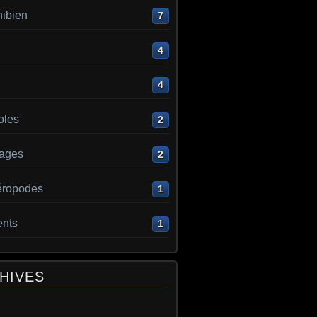
ibien
7
4
4
oles
2
ages
2
éropodes
1
ents
1
HIVES